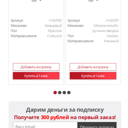
Артикул
H103765
Артикул
H103767
Ар
Механизм
Кварцевый
Механизм
Механический с
М
Пол
Мужские
ручным заводом
Материал ремня
Стальной
Пол
Унисекс
П
Материал ремня
Кожаный
Ма
Ма
Добавить в корзину
Добавить в корзину
Купить в 1 клик
Купить в 1 клик
Дарим деньги за подписку
Получите
300 рублей
на первый заказ!