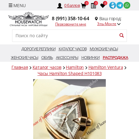
0
0
0
0
баллов
8 (991) 358-10-64
Ваш город:
Эль-Монте
Перезвоните мне
ДОРОГИЕ РЕПЛИКИ
КАТАЛОГ ЧАСОВ
МУЖСКИЕ ЧАСЫ
ЖЕНСКИЕ ЧАСЫ
ОБУВЬ
АКСЕССУАРЫ
НОВИНКИ
РАСПРОДАЖА
Главная
Каталог часов
Hamilton
Hamilton Ventura
Часы Hamilton Shaped H101083