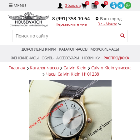
0
0
0
0
баллов
8 (991) 358-10-64
Ваш город:
Эль-Монте
Перезвоните мне
ДОРОГИЕ РЕПЛИКИ
КАТАЛОГ ЧАСОВ
МУЖСКИЕ ЧАСЫ
ЖЕНСКИЕ ЧАСЫ
ОБУВЬ
АКСЕССУАРЫ
НОВИНКИ
РАСПРОДАЖА
Главная
Каталог часов
Calvin Klein
Calvin Klein унисекс
Часы Calvin Klein H101238