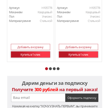
Артикул
H105778
Артикул
H105778
Ар
Механизм
Кварцевый
Механизм
Кварцевый
М
Пол
Унисекс
Пол
Унисекс
П
Материал ремня
Стальной
Материал ремня
Стальной
Ма
Добавить в корзину
Добавить в корзину
Купить в 1 клик
Купить в 1 клик
Дарим деньги за подписку
Получите
300 рублей
на первый заказ!
Нажимая на кнопку “ХОЧУ УЗНАТЬ ПЕРВЫМ”, вы принимаете