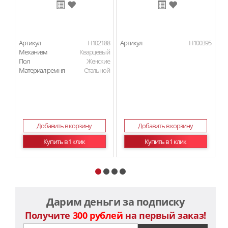
Артикул
H102188
Артикул
H100395
Ар
Механизм
Кварцевый
Пол
Женские
Материал ремня
Стальной
Добавить в корзину
Добавить в корзину
Купить в 1 клик
Купить в 1 клик
Дарим деньги за подписку
Получите
300 рублей
на первый заказ!