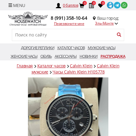
0
0
0
0
баллов
8 (991) 358-10-64
Ваш город:
Эль-Монте
Перезвоните мне
ДОРОГИЕ РЕПЛИКИ
КАТАЛОГ ЧАСОВ
МУЖСКИЕ ЧАСЫ
ЖЕНСКИЕ ЧАСЫ
ОБУВЬ
АКСЕССУАРЫ
НОВИНКИ
РАСПРОДАЖА
Главная
Каталог часов
Calvin Klein
Calvin Klein
мужские
Часы Calvin Klein H105778