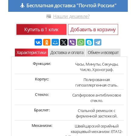
Бесплатная доставка "Почтой России"
Нашли дешевле?
Купить в 1 клик
Добавить в корзину
Характеристики
Доставка и оплата
Обмен и возврат
Функции:
Часы, Минуты, Секунды,
Число, Хронограф.
Корпус:
Полированная
гипоаллергенная сталь.
Стекло:
Сапфировое антибликовое
стекло.
Браслет:
Стальной ремешок с
фирменной застежкой.
Механизм:
Швейцарский серийный
кварцевый механизм: ETA12-