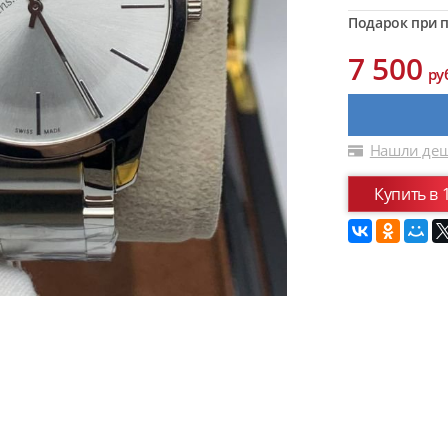
Подарок при п
7 500
ру
Нашли деш
Купить в 