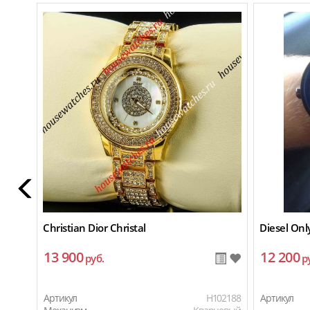
Christian Dior Christal
Diesel Onl
13 900
12 200
руб.
р
Артикул
H102188
Артикул