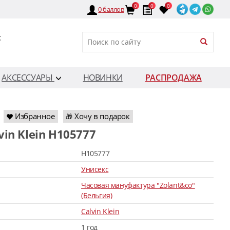
0
0
0
0
баллов
:
АКСЕССУАРЫ
НОВИНКИ
РАСПРОДАЖА
Избранное
Хочу в подарок
🎁
lvin Klein H105777
H105777
Унисекс
Часовая мануфактура "Zolant&co"
(Бельгия)
Calvin Klein
1 год