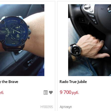
y the Brave
Rado True Jubile
9 700
уб.
руб.
H100395
Артикул