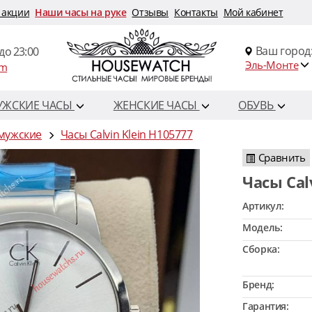
 акции
Наши часы на руке
Отзывы
Контакты
Мой кабинет
Ваш город
до 23:00
Эль-Монте
om
УЖСКИЕ ЧАСЫ
ЖЕНСКИЕ ЧАСЫ
ОБУВЬ
n мужские
Часы Calvin Klein H105777
Сравнить
Часы Ca
Артикул:
Модель:
Сборка:
Бренд:
Гарантия: