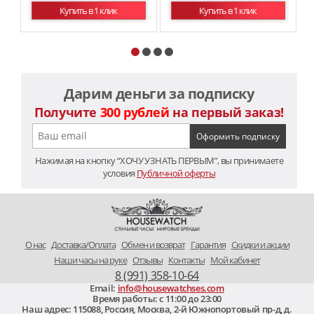
Купить в 1 клик
Купить в 1 клик
Дарим деньги за подписку
Получите
300 рублей
на первый заказ!
Нажимая на кнопку “ХОЧУ УЗНАТЬ ПЕРВЫМ”, вы принимаете
условия
Публичной оферты
O нас
Доставка/Оплата
Обмен и возврат
Гарантия
Скидки и акции
Наши часы на руке
Отзывы
Контакты
Мой кабинет
8 (991) 358-10-64
Email:
info@housewatchses.com
Время работы: c 11:00 до 23:00
Наш адрес:
115088
,
Россия, Москва
,
2-й Южнопортовый пр-д, д.