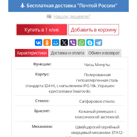
Бесплатная доставка "Почтой России"
Нашли дешевле?
Купить в 1 клик
Добавить в корзину
Характеристики
Доставка и оплата
Обмен и возврат
Функции:
Часы, Минуты.
Корпус:
Полированная
гипоаллергенная сталь
стандарта 324 HL с напылением IPG 16k. Украшен
кристаллами Swarovski.
Стекло:
Сапфировое стекло.
Браслет:
Кожаный ремешок с
классической застежкой.
Механизм:
Швейцарский серийный
кварцевый механизм: ETA12-