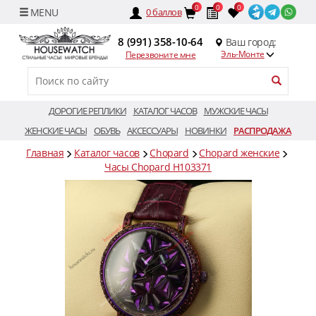
0
0
0
0
баллов
8 (991) 358-10-64
Ваш город:
Эль-Монте
Перезвоните мне
ДОРОГИЕ РЕПЛИКИ
КАТАЛОГ ЧАСОВ
МУЖСКИЕ ЧАСЫ
ЖЕНСКИЕ ЧАСЫ
ОБУВЬ
АКСЕССУАРЫ
НОВИНКИ
РАСПРОДАЖА
Главная
Каталог часов
Chopard
Chopard женские
Часы Chopard H103371