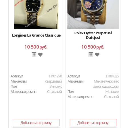
Rolex Oyster Perpetual
Longines La Grande Classique
Datejust
10 500
10 500
руб.
руб.
Артикул
H101270
Артикул
H104825
Ар
Механизм
Кварцевый
Механизм
Механический с
Пол
Унисекс
автоподзаводом
Материал ремня
Стальной
Пол
Женские
Материал ремня
Стальной
Добавить в корзину
Добавить в корзину