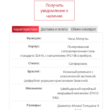
Получить
уведомление о
наличии
Характеристики
Доставка и оплата
Обмен и возврат
Функции:
Часы, Минуты.
Корпус:
Полированная
гипоаллергенная сталь
стандарта 324 HL с напылением IPG 16k (серебро).
Стекло:
Сапфировое.
Браслет:
Кожаный ремешок с
классической застежкой.
Циферблат украшен кристаллами Swarovski.
Механизм:
Швейцарский серийный
кварцевый механизм: ETA12-
042c.
Размеры:
Диаметр: 44 (мм) Толщина: 9
(мм).