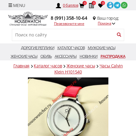
0
0
0
0
баллов
8 (991) 358-10-64
Ваш город:
Помона
Перезвоните мне
ДОРОГИЕ РЕПЛИКИ
КАТАЛОГ ЧАСОВ
МУЖСКИЕ ЧАСЫ
ЖЕНСКИЕ ЧАСЫ
ОБУВЬ
АКСЕССУАРЫ
НОВИНКИ
РАСПРОДАЖА
Главная
Каталог часов
Женские часы
Часы Calvin
Klein H101540