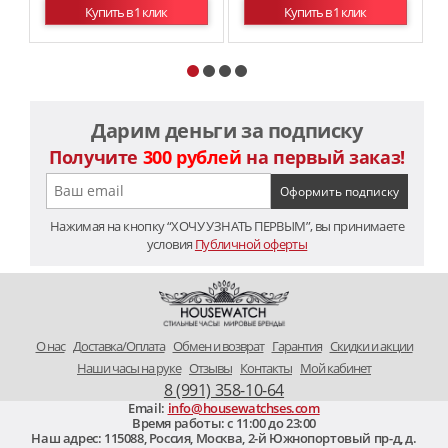
Купить в 1 клик
Купить в 1 клик
Дарим деньги за подписку
Получите
300 рублей
на первый заказ!
Нажимая на кнопку “ХОЧУ УЗНАТЬ ПЕРВЫМ”, вы принимаете
условия
Публичной оферты
O нас
Доставка/Оплата
Обмен и возврат
Гарантия
Скидки и акции
Наши часы на руке
Отзывы
Контакты
Мой кабинет
8 (991) 358-10-64
Email:
info@housewatchses.com
Время работы: c 11:00 до 23:00
Наш адрес:
115088
,
Россия, Москва
,
2-й Южнопортовый пр-д, д.