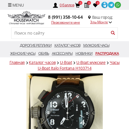
0
0
0
0
баллов
8 (991) 358-10-64
Ваш город:
Эль-Монте
Перезвоните мне
ДОРОГИЕ РЕПЛИКИ
КАТАЛОГ ЧАСОВ
МУЖСКИЕ ЧАСЫ
ЖЕНСКИЕ ЧАСЫ
ОБУВЬ
АКСЕССУАРЫ
НОВИНКИ
РАСПРОДАЖА
Главная
Каталог часов
U-Boat
U-Boat мужские
Часы
U-Boat Italo Fontana H103714