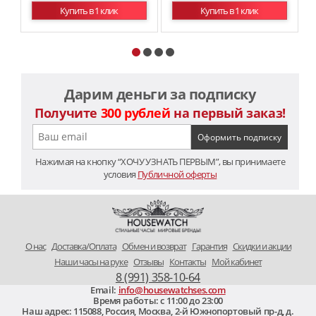
Купить в 1 клик
Купить в 1 клик
Дарим деньги за подписку
Получите
300 рублей
на первый заказ!
Нажимая на кнопку “ХОЧУ УЗНАТЬ ПЕРВЫМ”, вы принимаете
условия
Публичной оферты
O нас
Доставка/Оплата
Обмен и возврат
Гарантия
Скидки и акции
Наши часы на руке
Отзывы
Контакты
Мой кабинет
8 (991) 358-10-64
Email:
info@housewatchses.com
Время работы: c 11:00 до 23:00
Наш адрес:
115088
,
Россия, Москва
,
2-й Южнопортовый пр-д, д.