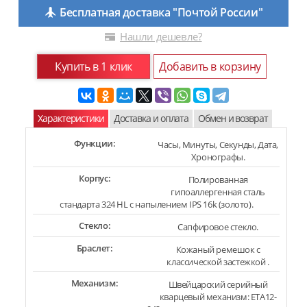
Бесплатная доставка "Почтой России"
Нашли дешевле?
Купить в 1 клик
Добавить в корзину
Характеристики
Доставка и оплата
Обмен и возврат
Функции:
Часы, Минуты, Секунды, Дата,
Хронографы.
Корпус:
Полированная
гипоаллергенная сталь
стандарта 324 HL с напылением IPS 16k (золото).
Стекло:
Сапфировое стекло.
Браслет:
Кожаный ремешок с
классической застежкой .
Механизм:
Швейцарский серийный
кварцевый механизм: ETA12-