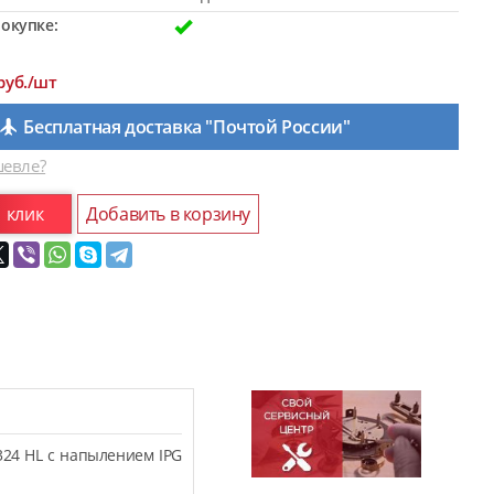
окупке:
руб./шт
Бесплатная доставка "Почтой России"
евле?
1 клик
Добавить в корзину
324 HL с напылением IPG