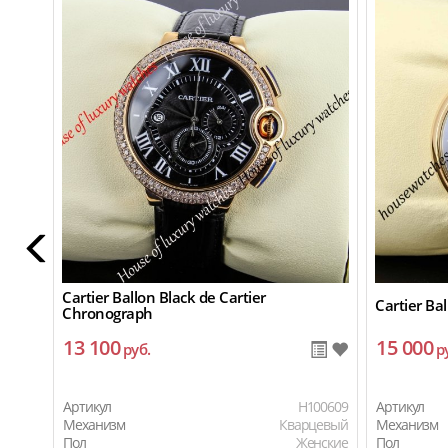
Cartier Ballon Black de Cartier
Cartier Bal
Chronograph
13 100
15 000
руб.
р
Артикул
H100609
Артикул
Механизм
Кварцевый
Механизм
Пол
Женские
Пол