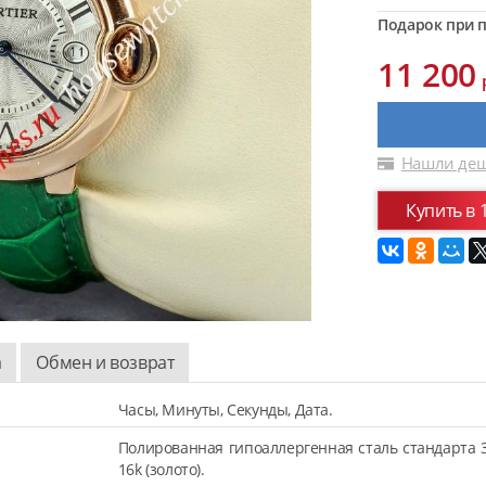
Подарок при п
11 200
Нашли деш
Купить в 
а
Обмен и возврат
Часы, Минуты, Секунды, Дата.
Полированная гипоаллергенная сталь стандарта 
16k (золото).