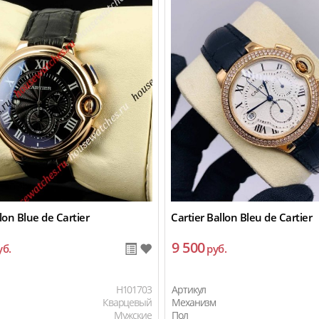
lon Blue de Cartier
Cartier Ballon Bleu de Cartier
9 500
уб.
руб.
H101703
Артикул
Кварцевый
Механизм
Мужские
Пол