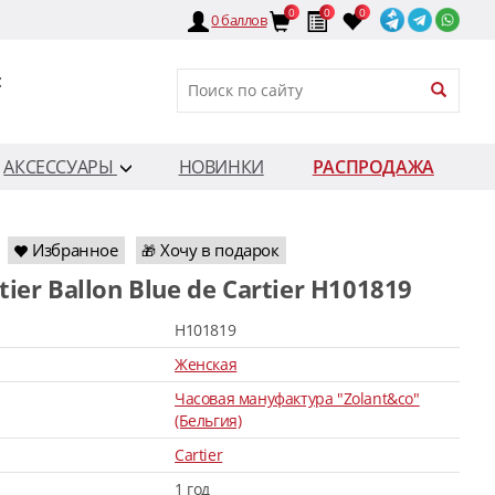
0
0
0
0
баллов
:
АКСЕССУАРЫ
НОВИНКИ
РАСПРОДАЖА
Избранное
Хочу в подарок
🎁
rtier Ballon Blue de Cartier H101819
H101819
Женская
Часовая мануфактура "Zolant&co"
(Бельгия)
Cartier
1 год