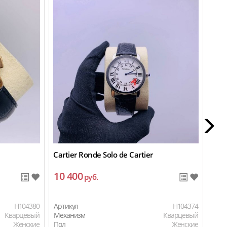
Cartier Ronde Solo de Cartier
Cart
10 400
11
руб.
H104380
Артикул
H104374
Арти
Кварцевый
Механизм
Кварцевый
Мех
Женские
Пол
Женские
Пол