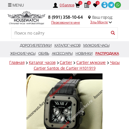
0
0
0
0
баллов
8 (991) 358-10-64
Ваш город:
Эль-Монте
Перезвоните мне
ДОРОГИЕ РЕПЛИКИ
КАТАЛОГ ЧАСОВ
МУЖСКИЕ ЧАСЫ
ЖЕНСКИЕ ЧАСЫ
ОБУВЬ
АКСЕССУАРЫ
НОВИНКИ
РАСПРОДАЖА
Главная
Каталог часов
Cartier
Cartier мужские
Часы
Cartier Santos de Cartier H101919