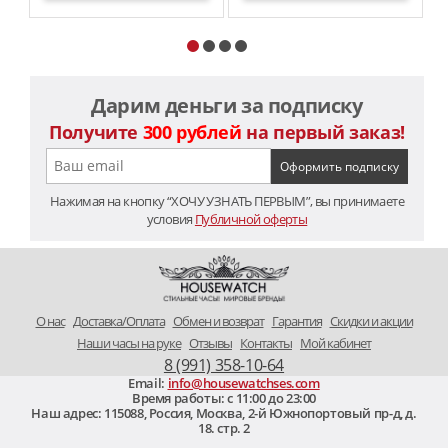
Дарим деньги за подписку
Получите
300 рублей
на первый заказ!
Нажимая на кнопку “ХОЧУ УЗНАТЬ ПЕРВЫМ”, вы принимаете
условия
Публичной оферты
O нас
Доставка/Оплата
Обмен и возврат
Гарантия
Скидки и акции
Наши часы на руке
Отзывы
Контакты
Мой кабинет
8 (991) 358-10-64
Email:
info@housewatchses.com
Время работы: c 11:00 до 23:00
Наш адрес:
115088
,
Россия, Москва
,
2-й Южнопортовый пр-д, д.
18. стр. 2