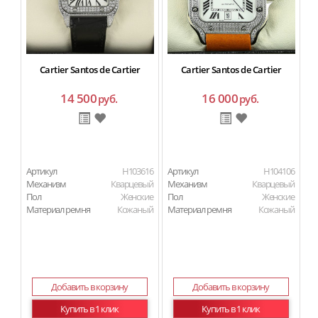
Cartier Santos de Cartier
Cartier Santos de Cartier
14 500
16 000
руб.
руб.
Артикул
H103616
Артикул
H104106
Ар
Механизм
Кварцевый
Механизм
Кварцевый
М
Пол
Женские
Пол
Женские
П
Материал ремня
Кожаный
Материал ремня
Кожаный
Ма
Добавить в корзину
Добавить в корзину
Купить в 1 клик
Купить в 1 клик