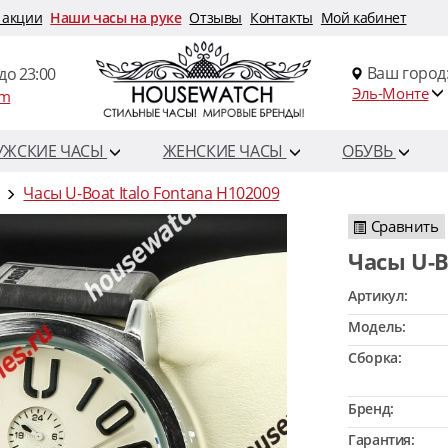
 акции
Наши часы на руке
Отзывы
Контакты
Мой кабинет
Ваш город
до 23:00
Эль-Монте
om
УЖСКИЕ ЧАСЫ
ЖЕНСКИЕ ЧАСЫ
ОБУВЬ
Часы U-Boat Italo Fontana H102009
Сравнить
Часы U-
Артикул:
Модель:
Сборка:
Бренд:
Гарантия: