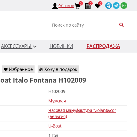
0
0
0
0
баллов
:
АКСЕССУАРЫ
НОВИНКИ
РАСПРОДАЖА
Избранное
Хочу в подарок
🎁
Boat Italo Fontana H102009
H102009
Мужская
Часовая мануфактура "Zolant&co"
(Бельгия)
U-Boat
1 год