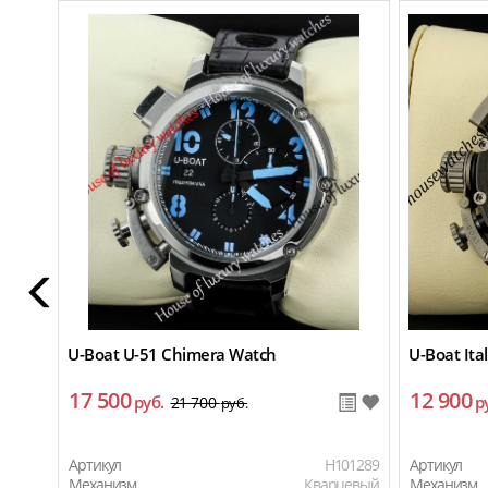
U-Boat U-51 Chimera Watch
U-Boat Ita
17 500
12 900
руб.
р
21 700
руб.
Артикул
H101289
Артикул
Механизм
Кварцевый
Механизм