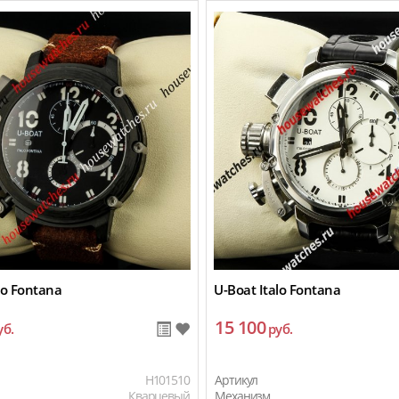
lo Fontana
U-Boat Italo Fontana
15 100
уб.
руб.
H101510
Артикул
Кварцевый
Механизм