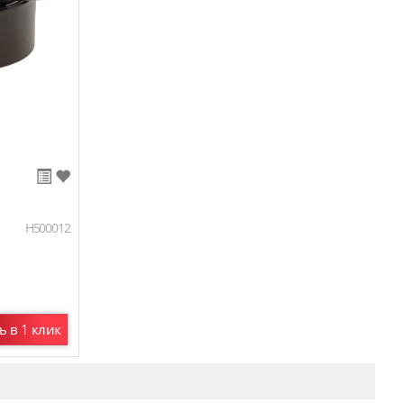
H500012
ь в 1 клик