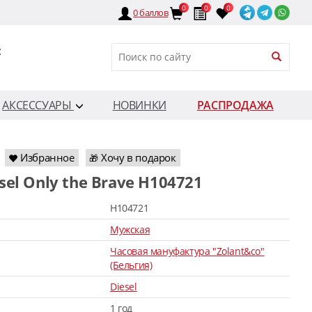
0
0
0
0
баллов
:
АКСЕССУАРЫ
НОВИНКИ
РАСПРОДАЖА
Избранное
Хочу в подарок
🎁
esel Only the Brave H104721
H104721
Мужская
Часовая мануфактура "Zolant&co"
(Бельгия)
Diesel
1 год