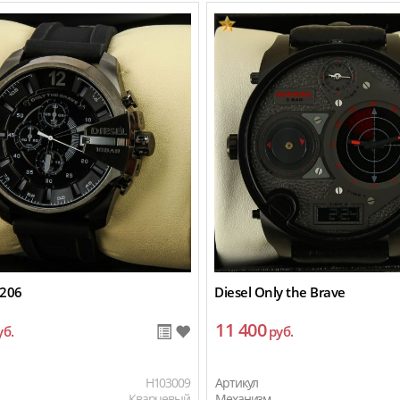
1206
Diesel Only the Brave
11 400
уб.
руб.
H103009
Артикул
Кварцевый
Механизм