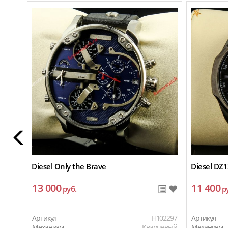
Diesel Only the Brave
Diesel DZ
13 000
11 400
руб.
р
Артикул
H102297
Артикул
Механизм
Кварцевый
Механизм