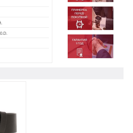
.
0.D.