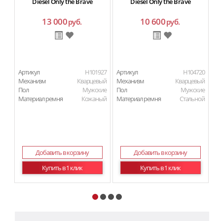
Diesel Only the Brave
Diesel Only the Brave
13 000
10 600
руб.
руб.
Артикул
H101927
Артикул
H104720
Ар
Механизм
Кварцевый
Механизм
Кварцевый
М
Пол
Мужские
Пол
Мужские
П
Материал ремня
Кожаный
Материал ремня
Стальной
Ма
Добавить в корзину
Добавить в корзину
Купить в 1 клик
Купить в 1 клик