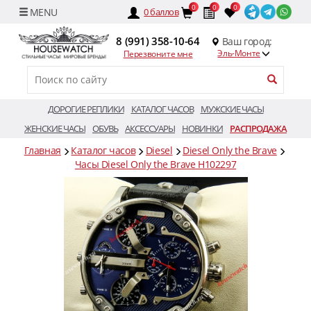
0
0
0
0
баллов
8 (991) 358-10-64
Ваш город:
Эль-Монте
Перезвоните мне
ДОРОГИЕ РЕПЛИКИ
КАТАЛОГ ЧАСОВ
МУЖСКИЕ ЧАСЫ
ЖЕНСКИЕ ЧАСЫ
ОБУВЬ
АКСЕССУАРЫ
НОВИНКИ
РАСПРОДАЖА
Главная
Каталог часов
Diesel
Diesel Only the Brave
Часы Diesel Only the Brave H102297