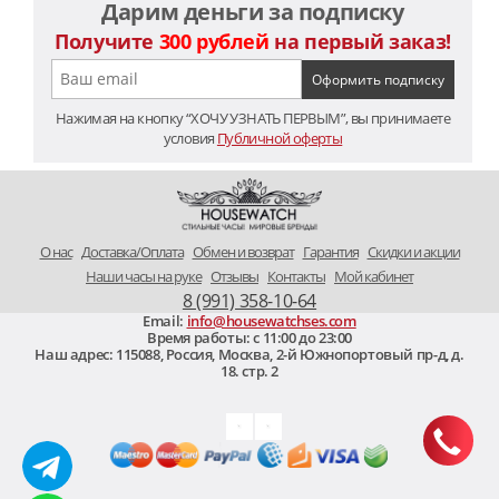
Дарим деньги за подписку
Получите
300 рублей
на первый заказ!
Нажимая на кнопку “ХОЧУ УЗНАТЬ ПЕРВЫМ”, вы принимаете
условия
Публичной оферты
O нас
Доставка/Оплата
Обмен и возврат
Гарантия
Скидки и акции
Наши часы на руке
Отзывы
Контакты
Мой кабинет
8 (991) 358-10-64
Email:
info@housewatchses.com
Время работы: c 11:00 до 23:00
Наш адрес:
115088
,
Россия, Москва
,
2-й Южнопортовый пр-д, д.
18. стр. 2