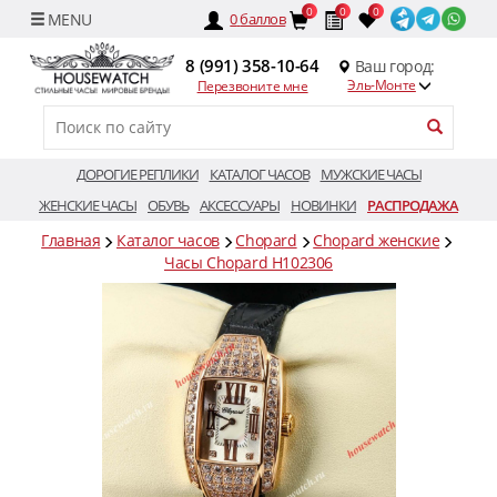
0
0
0
0
баллов
8 (991) 358-10-64
Ваш город:
Эль-Монте
Перезвоните мне
ДОРОГИЕ РЕПЛИКИ
КАТАЛОГ ЧАСОВ
МУЖСКИЕ ЧАСЫ
ЖЕНСКИЕ ЧАСЫ
ОБУВЬ
АКСЕССУАРЫ
НОВИНКИ
РАСПРОДАЖА
Главная
Каталог часов
Chopard
Chopard женские
Часы Chopard H102306