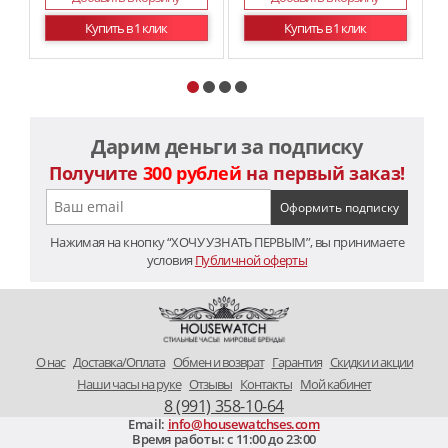
Купить в 1 клик
Купить в 1 клик
Дарим деньги за подписку
Получите
300 рублей
на первый заказ!
Нажимая на кнопку “ХОЧУ УЗНАТЬ ПЕРВЫМ”, вы принимаете
условия
Публичной оферты
O нас
Доставка/Оплата
Обмен и возврат
Гарантия
Скидки и акции
Наши часы на руке
Отзывы
Контакты
Мой кабинет
8 (991) 358-10-64
Email:
info@housewatchses.com
Время работы: c 11:00 до 23:00