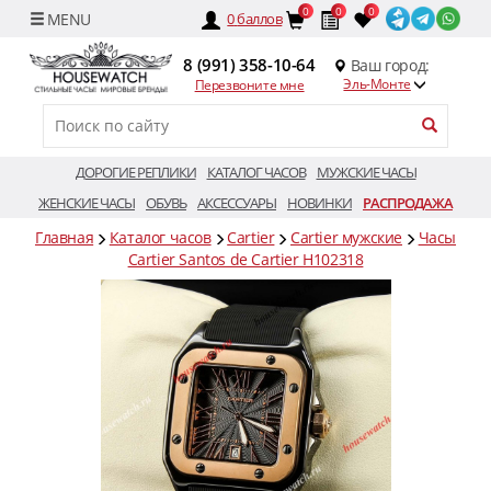
0
0
0
0
баллов
8 (991) 358-10-64
Ваш город:
Эль-Монте
Перезвоните мне
ДОРОГИЕ РЕПЛИКИ
КАТАЛОГ ЧАСОВ
МУЖСКИЕ ЧАСЫ
ЖЕНСКИЕ ЧАСЫ
ОБУВЬ
АКСЕССУАРЫ
НОВИНКИ
РАСПРОДАЖА
Главная
Каталог часов
Cartier
Cartier мужские
Часы
Cartier Santos de Cartier H102318