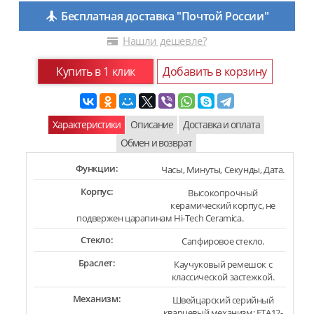
Бесплатная доставка "Почтой России"
Нашли дешевле?
Купить в 1 клик
Добавить в корзину
Характеристики
Описание
Доставка и оплата
Обмен и возврат
Функции:
Часы, Минуты, Секунды, Дата.
Корпус:
Высокопрочный
керамический корпус, не
подвержен царапинам Hi-Tech Ceramica.
Стекло:
Сапфировое стекло.
Браслет:
Каучуковый ремешок с
классической застежкой.
Механизм:
Швейцарский серийный
кварцевый механизм: ETA12-