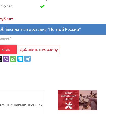
окупке:
руб./шт
Бесплатная доставка "Почтой России"
евле?
1 клик
Добавить в корзину
324 HL с напылением IPG