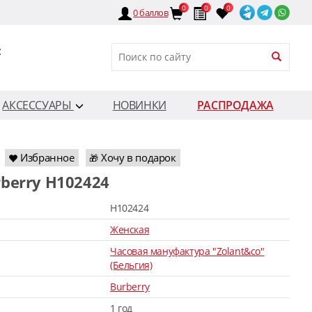
0
0
0
0
баллов
:
АКСЕССУАРЫ
НОВИНКИ
РАСПРОДАЖА
Избранное
Хочу в подарок
🎁
rberry H102424
H102424
Женская
Часовая мануфактура "Zolant&co"
(Бельгия)
Burberry
1 год