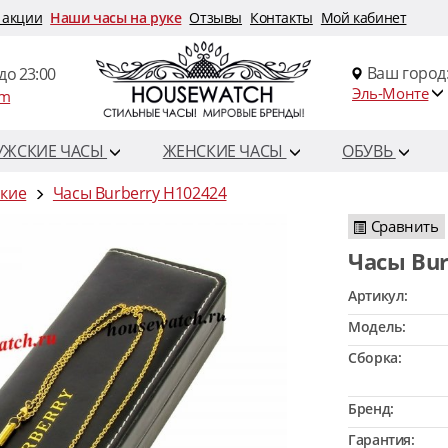
 акции
Наши часы на руке
Отзывы
Контакты
Мой кабинет
Ваш город
до 23:00
Эль-Монте
om
УЖСКИЕ ЧАСЫ
ЖЕНСКИЕ ЧАСЫ
ОБУВЬ
ские
Часы Burberry H102424
Сравнить
Часы Bu
Артикул:
Модель:
Сборка:
Бренд:
Гарантия: