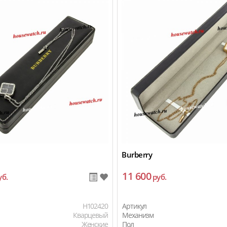
Burberry
11 600
уб.
руб.
H102420
Артикул
Кварцевый
Механизм
Женские
Пол