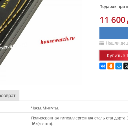
Подарок при п
11 600
Нашли деш
Купить в 
возврат
Часы, Минуты.
Полированная гипоаллергенная сталь стандарта 
16k(золото).