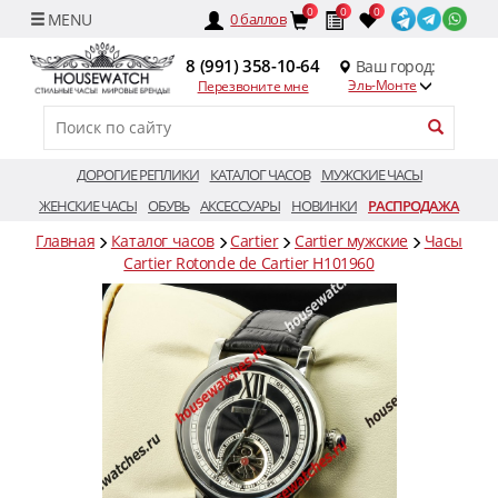
0
0
0
0
баллов
8 (991) 358-10-64
Ваш город:
Эль-Монте
Перезвоните мне
ДОРОГИЕ РЕПЛИКИ
КАТАЛОГ ЧАСОВ
МУЖСКИЕ ЧАСЫ
ЖЕНСКИЕ ЧАСЫ
ОБУВЬ
АКСЕССУАРЫ
НОВИНКИ
РАСПРОДАЖА
Главная
Каталог часов
Cartier
Cartier мужские
Часы
Cartier Rotonde de Cartier H101960