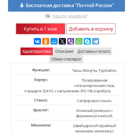
Бесплатная доставка "Почтой России"
Нашли дешевле?
Купить в 1 клик
Добавить в корзину
Характеристики
Описание
Доставка и оплата
Обмен и возврат
Функции:
Часы, Минуты, Турбийон.
Корпус:
Полированная
гипоаллергенная сталь
стандарта 324 HL с напылением IPG 16k (серебро).
Стекло:
Сапфировое стекло.
Браслет:
Кожаный ремешок с
фирменной клипсой.
Механизм:
Швейцарский серийный
механизм: механика с