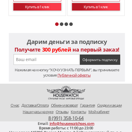
Купить в 1 клик
Купить в 1 клик
Дарим деньги за подписку
Получите
300 рублей
на первый заказ!
Нажимая на кнопку “ХОЧУ УЗНАТЬ ПЕРВЫМ”, вы принимаете
условия
Публичной оферты
O нас
Доставка/Оплата
Обмен и возврат
Гарантия
Скидки и акции
Наши часы на руке
Отзывы
Контакты
Мой кабинет
8 (991) 358-10-64
Email:
info@housewatchses.com
Время работы: c 11:00 до 23:00