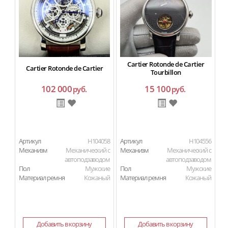
Cartier Rotonde de Cartier
Cartier Rotonde de Cartier
Tourbillon
102 000
15 100
руб.
руб.
Артикул
H104058
Артикул
H104556
Ар
Механизм
Механический с
Механизм
Механический с
М
автоподзаводом
автоподзаводом
П
Пол
Мужские
Пол
Мужские
Ма
Материал ремня
Кожаный
Материал ремня
Кожаный
Добавить в корзину
Добавить в корзину