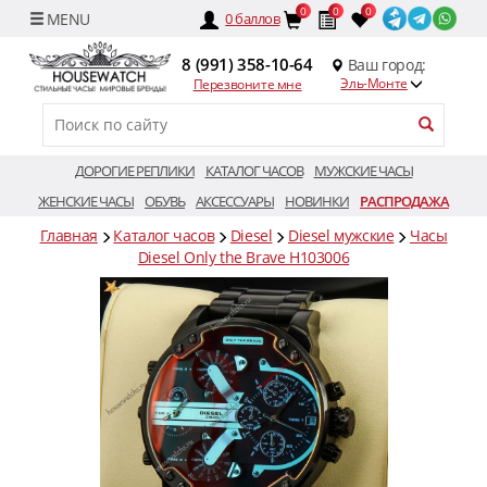
0
0
0
0
баллов
8 (991) 358-10-64
Ваш город:
Эль-Монте
Перезвоните мне
ДОРОГИЕ РЕПЛИКИ
КАТАЛОГ ЧАСОВ
МУЖСКИЕ ЧАСЫ
ЖЕНСКИЕ ЧАСЫ
ОБУВЬ
АКСЕССУАРЫ
НОВИНКИ
РАСПРОДАЖА
Главная
Каталог часов
Diesel
Diesel мужские
Часы
Diesel Only the Brave H103006