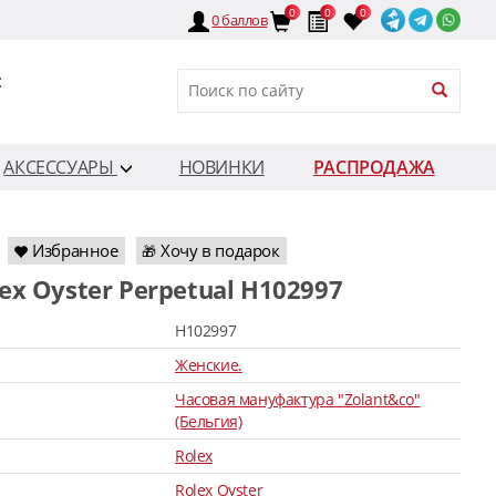
0
0
0
0
баллов
:
АКСЕССУАРЫ
НОВИНКИ
РАСПРОДАЖА
Избранное
Хочу в подарок
🎁
lex Oyster Perpetual H102997
H102997
Женские.
Часовая мануфактура "Zolant&co"
(Бельгия)
Rolex
Rolex Oyster