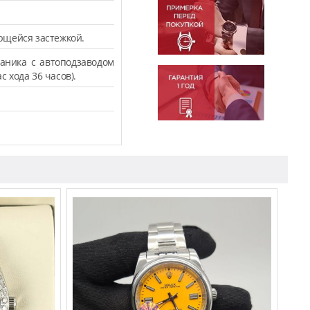
ющейся застежкой.
аника с автоподзаводом
с хода 36 часов).