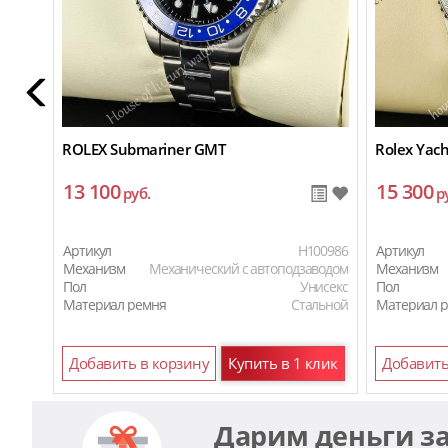
ROLEX Submariner GMT
Rolex Yach
13 100
15 300
руб.
р
Артикул
H100986
Артикул
Механизм
Механический с автоподзаводом
Механизм
Пол
Унисекс
Пол
Материал ремня
Стальной
Материал 
Добавить в корзину
Купить в 1 клик
Добавить
Дарим деньги з