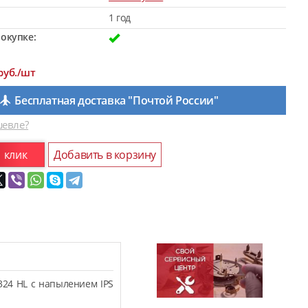
1 год
окупке:
руб./шт
Бесплатная доставка "Почтой России"
евле?
1 клик
Добавить в корзину
324 HL с напылением IPS