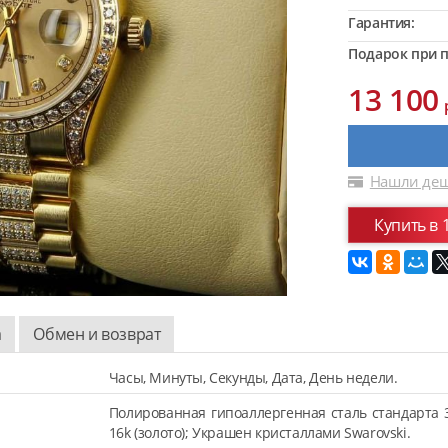
Гарантия:
Подарок при п
13 100
Нашли деш
Купить в 
а
Обмен и возврат
Часы, Минуты, Секунды, Дата, День недели.
Полированная гипоаллергенная сталь стандарта 
16k (золото); Украшен кристаллами Swarovski.