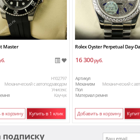
t Master
Rolex Oyster Perpetual Day-D
16 300
уб.
руб.
H102797
Артикул
Механический с автоподзаводом
Механизм
Механический с ав
Унисекс
Пол
ремня
Каучук
Материал ремня
 в корзину
Купить в 1 клик
Добавить в корзину
Купит
а подписку