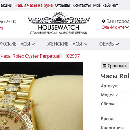
 акции
Наши часы на руке
Отзывы
Контакты
Мой кабинет
Ваш город
до 23:00
Эль-Монте
om
УЖСКИЕ ЧАСЫ
ЖЕНСКИЕ ЧАСЫ
ОБУВЬ
Часы Rolex Oyster Perpetual H102997
Сравнить
Часы Ro
Артикул:
Модель:
Сборка:
Бренд:
Коллекция: