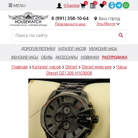
0
0
0
0
баллов
8 (991) 358-10-64
Ваш город:
Эль-Монте
Перезвоните мне
ДОРОГИЕ РЕПЛИКИ
КАТАЛОГ ЧАСОВ
МУЖСКИЕ ЧАСЫ
ЖЕНСКИЕ ЧАСЫ
ОБУВЬ
АКСЕССУАРЫ
НОВИНКИ
РАСПРОДАЖА
Главная
Каталог часов
Diesel
Diesel мужские
Часы
Diesel DZ1206 H103008