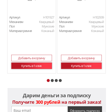
Артикул
H101927
Артикул
H102939
Ар
Механизм
Кварцевый
Механизм
Кварцевый
М
Пол
Мужские
Пол
Мужские
П
Материал ремня
Кожаный
Материал ремня
Кожаный
Ма
Добавить в корзину
Добавить в корзину
Купить в 1 клик
Купить в 1 клик
Дарим деньги за подписку
Получите
300 рублей
на первый заказ!