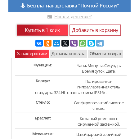
Бесплатная доставка "Почтой России"
Нашли дешевле?
Купить в 1 клик
Добавить в корзину
Характеристики
Доставка и оплата
Обмен и возврат
Функции:
Часы, Минуты, Секунды,
Время суток, Дата.
Корпус:
Полированная
гипоаллергенная сталь
стандарта 324 HL с напылением IPS16k.
Стекло:
Сапфировое антибликовое
стекло.
Браслет:
Кожаный ремешок с
фирменной застежкой.
Механизм:
Швейцарский серийный