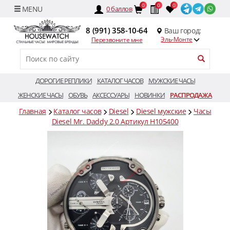
0
0
0
0
баллов
8 (991) 358-10-64
Ваш город:
Эль-Монте
Перезвоните мне
ДОРОГИЕ РЕПЛИКИ
КАТАЛОГ ЧАСОВ
МУЖСКИЕ ЧАСЫ
ЖЕНСКИЕ ЧАСЫ
ОБУВЬ
АКСЕССУАРЫ
НОВИНКИ
РАСПРОДАЖА
Главная
Каталог часов
Diesel
Diesel мужские
Часы
Diesel Mr. Daddy 2.0 Артикул H105400