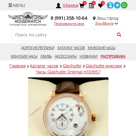
0
0
0
0
баллов
8 (991) 358-10-64
Ваш город:
Эль-Монте
Перезвоните мне
ДОРОГИЕ РЕПЛИКИ
КАТАЛОГ ЧАСОВ
МУЖСКИЕ ЧАСЫ
ЖЕНСКИЕ ЧАСЫ
ОБУВЬ
АКСЕССУАРЫ
НОВИНКИ
РАСПРОДАЖА
Главная
Каталог часов
Glashutte
Glashutte мужские
Часы Glashutte Original H103957