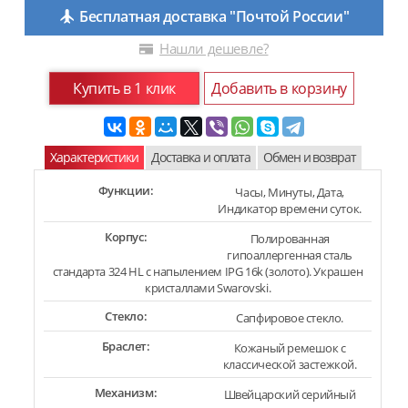
Бесплатная доставка "Почтой России"
Нашли дешевле?
Купить в 1 клик
Добавить в корзину
Характеристики
Доставка и оплата
Обмен и возврат
Функции:
Часы, Минуты, Дата,
Индикатор времени суток.
Корпус:
Полированная
гипоаллергенная сталь
стандарта 324 HL с напылением IPG 16k (золото). Украшен
кристаллами Swarovski.
Стекло:
Сапфировое стекло.
Браслет:
Кожаный ремешок с
классической застежкой.
Механизм:
Швейцарский серийный