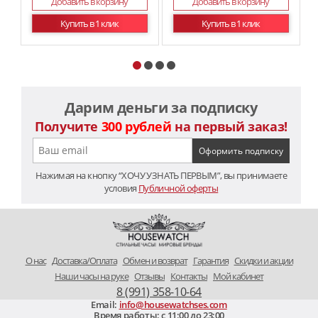
Добавить в корзину
Добавить в корзину
Купить в 1 клик
Купить в 1 клик
Дарим деньги за подписку
Получите
300 рублей
на первый заказ!
Нажимая на кнопку “ХОЧУ УЗНАТЬ ПЕРВЫМ”, вы принимаете
условия
Публичной оферты
O нас
Доставка/Оплата
Обмен и возврат
Гарантия
Скидки и акции
Наши часы на руке
Отзывы
Контакты
Мой кабинет
8 (991) 358-10-64
Email:
info@housewatchses.com
Время работы: c 11:00 до 23:00