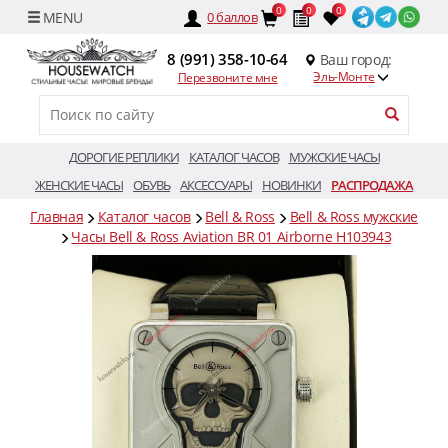
0
0
0
0
баллов
8 (991) 358-10-64
Ваш город:
Эль-Монте
Перезвоните мне
ДОРОГИЕ РЕПЛИКИ
КАТАЛОГ ЧАСОВ
МУЖСКИЕ ЧАСЫ
ЖЕНСКИЕ ЧАСЫ
ОБУВЬ
АКСЕССУАРЫ
НОВИНКИ
РАСПРОДАЖА
Главная
Каталог часов
Bell & Ross
Bell & Ross мужские
Часы Bell & Ross Aviation BR 01 Airborne H103943