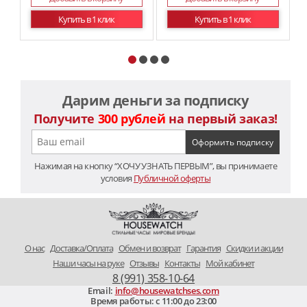
Купить в 1 клик
Купить в 1 клик
Дарим деньги за подписку
Получите
300 рублей
на первый заказ!
Нажимая на кнопку “ХОЧУ УЗНАТЬ ПЕРВЫМ”, вы принимаете
условия
Публичной оферты
O нас
Доставка/Оплата
Обмен и возврат
Гарантия
Скидки и акции
Наши часы на руке
Отзывы
Контакты
Мой кабинет
8 (991) 358-10-64
Email:
info@housewatchses.com
Время работы: c 11:00 до 23:00