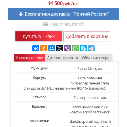
14 500
руб./шт
Бесплатная доставка "Почтой России"
Нашли дешевле?
Купить в 1 клик
Добавить в корзину
Характеристики
Доставка и оплата
Обмен и возврат
Функции:
Часы, Минуты.
Корпус:
Полированная
гипоаллергенная сталь
стандарта 324 HL с напылением IPS 16k (серебро).
Стекло:
Сапфировое стекло.
Браслет:
Кожаный ремешок с
классической застежкой.
Механизм:
Швейцарский серийный
механизм: механика с