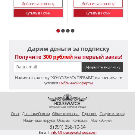
Добавить в корзину
Добавить в корзину
Купить в 1 клик
Купить в 1 клик
Дарим деньги за подписку
Получите
300 рублей
на первый заказ!
Нажимая на кнопку “ХОЧУ УЗНАТЬ ПЕРВЫМ”, вы принимаете
условия
Публичной оферты
O нас
Доставка/Оплата
Обмен и возврат
Гарантия
Скидки и акции
Наши часы на руке
Отзывы
Контакты
Мой кабинет
8 (991) 358-10-64
Email:
info@housewatchses.com