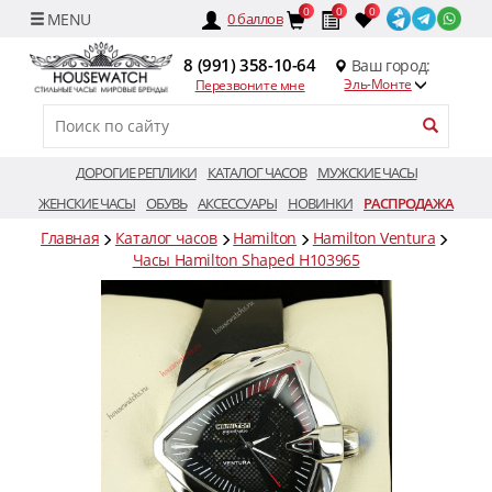
0
0
0
0
баллов
8 (991) 358-10-64
Ваш город:
Эль-Монте
Перезвоните мне
ДОРОГИЕ РЕПЛИКИ
КАТАЛОГ ЧАСОВ
МУЖСКИЕ ЧАСЫ
ЖЕНСКИЕ ЧАСЫ
ОБУВЬ
АКСЕССУАРЫ
НОВИНКИ
РАСПРОДАЖА
Главная
Каталог часов
Hamilton
Hamilton Ventura
Часы Hamilton Shaped H103965