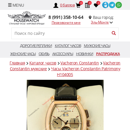
0
0
0
0
баллов
8 (991) 358-10-64
Ваш город:
Эль-Монте
Перезвоните мне
ДОРОГИЕ РЕПЛИКИ
КАТАЛОГ ЧАСОВ
МУЖСКИЕ ЧАСЫ
ЖЕНСКИЕ ЧАСЫ
ОБУВЬ
АКСЕССУАРЫ
НОВИНКИ
РАСПРОДАЖА
Главная
Каталог часов
Vacheron Constantin
Vacheron
Constantin мужские
Часы Vacheron Constantin Patrimony
H104005