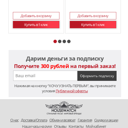
Добавить в корзину
Добавить в корзину
Купить в 1 клик
Купить в 1 клик
Дарим деньги за подписку
Получите
300 рублей
на первый заказ!
Нажимая на кнопку “ХОЧУ УЗНАТЬ ПЕРВЫМ”, вы принимаете
условия
Публичной оферты
O нас
Доставка/Оплата
Обмен и возврат
Гарантия
Скидки и акции
Наши часы на руке
Отзывы
Контакты
Мой кабинет