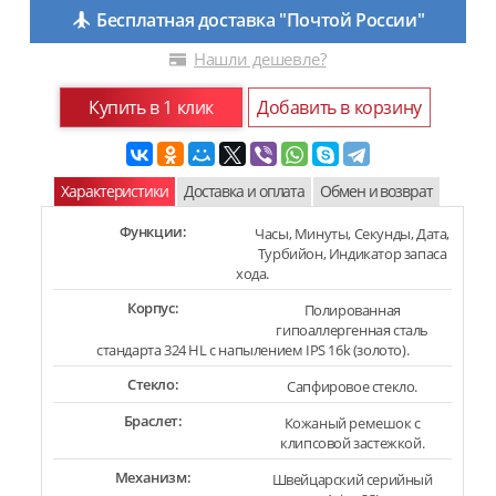
Бесплатная доставка "Почтой России"
Нашли дешевле?
Купить в 1 клик
Добавить в корзину
Характеристики
Доставка и оплата
Обмен и возврат
Функции:
Часы, Минуты, Секунды, Дата,
Турбийон, Индикатор запаса
хода.
Корпус:
Полированная
гипоаллергенная сталь
стандарта 324 HL с напылением IPS 16k (золото).
Стекло:
Сапфировое стекло.
Браслет:
Кожаный ремешок с
клипсовой застежкой.
Механизм:
Швейцарский серийный