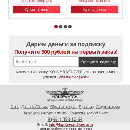
Добавить в корзину
Добавить в корзину
Купить в 1 клик
Купить в 1 клик
Дарим деньги за подписку
Получите
300 рублей
на первый заказ!
Нажимая на кнопку “ХОЧУ УЗНАТЬ ПЕРВЫМ”, вы принимаете
условия
Публичной оферты
O нас
Доставка/Оплата
Обмен и возврат
Гарантия
Скидки и акции
Наши часы на руке
Отзывы
Контакты
Мой кабинет
8 (991) 358-10-64
Email:
info@housewatchses.com
Время работы: c 11:00 до 23:00