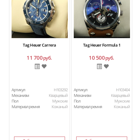
Tag Heuer Carrera
Tag Heuer Formula 1
11 700
10 500
руб.
руб.
Артикул
H103292
Артикул
H103404
Ар
Механизм
Кварцевый
Механизм
Кварцевый
М
Пол
Мужские
Пол
Мужские
П
Материал ремня
Кожаный
Материал ремня
Кожаный
Ма
Ма