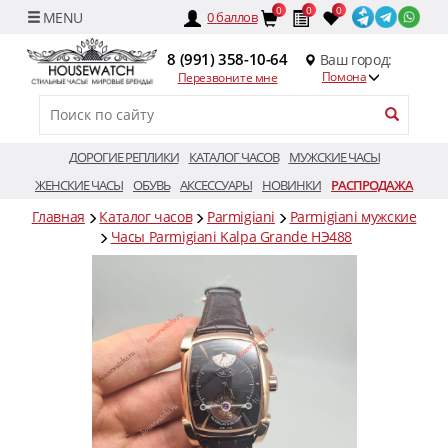
0
0
0
0
баллов
8 (991) 358-10-64
Ваш город:
Помона
Перезвоните мне
ДОРОГИЕ РЕПЛИКИ
КАТАЛОГ ЧАСОВ
МУЖСКИЕ ЧАСЫ
ЖЕНСКИЕ ЧАСЫ
ОБУВЬ
АКСЕССУАРЫ
НОВИНКИ
РАСПРОДАЖА
Главная
Каталог часов
Parmigiani
Parmigiani мужские
Часы Parmigiani Kalpa Grande HЭ488