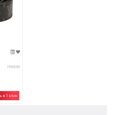
H500005
ь в 1 клик