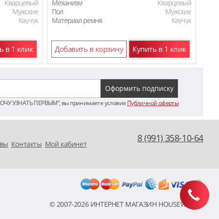
Кварцевый
Механизм
Кварцевый
Мех
Мужские
Пол
Мужские
Пол
Каучук
Материал ремня
Каучук
Мат
Кожаный
ь в 1 клик
Добавить в корзину
Купить в 1 клик
До
ХОЧУ УЗНАТЬ ПЕРВЫМ”, вы принимаете условия
Публичной оферты
8 (991) 358-10-64
вы
Контакты
Мой кабинет
© 2007-2026 ИНТЕРНЕТ МАГАЗИН HOUSEWATCH