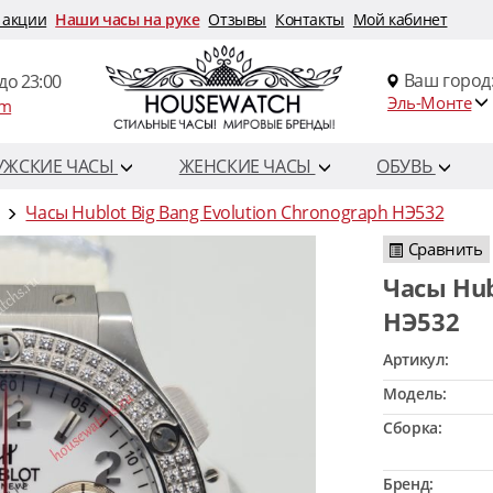
 акции
Наши часы на руке
Отзывы
Контакты
Мой кабинет
Ваш город
до 23:00
Эль-Монте
om
УЖСКИЕ ЧАСЫ
ЖЕНСКИЕ ЧАСЫ
ОБУВЬ
Часы Hublot Big Bang Evolution Chronograph HЭ532
Сравнить
Часы Hublot Big Bang Evolution Chronograph
HЭ532
Артикул:
Модель:
Сборка:
Бренд: