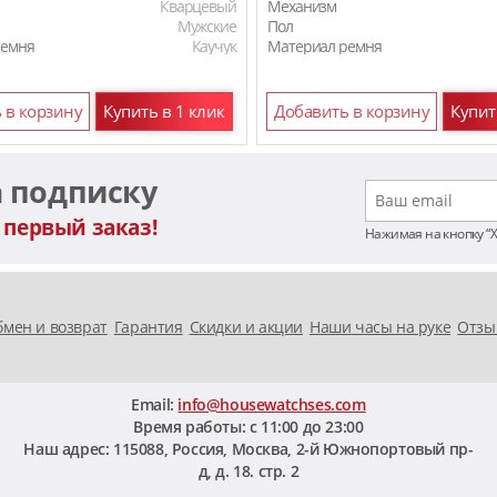
Кварцевый
Механизм
Мужские
Пол
ремня
Каучук
Материал ремня
Материал ремня
 в корзину
Купить в 1 клик
Добавить в корзину
Купит
а подписку
 первый заказ!
Нажимая на кнопку “
мен и возврат
Гарантия
Скидки и акции
Наши часы на руке
Отзы
Email:
info@housewatchses.com
Время работы: c 11:00 до 23:00
Наш адрес:
115088
,
Россия, Москва
,
2-й Южнопортовый пр-
д, д. 18. стр. 2