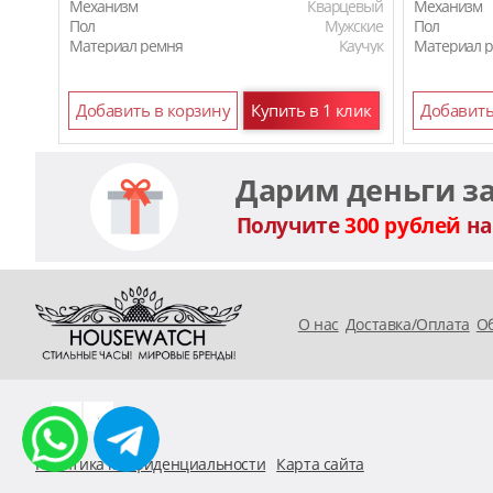
Механизм
Кварцевый
Механизм
Пол
Мужские
Пол
Материал ремня
Каучук
Материал 
Добавить в корзину
Купить в 1 клик
Добавить
Дарим деньги з
Получите
300 рублей
на
O нас
Доставка/Оплата
Об
Политика конфиденциальности
Карта сайта