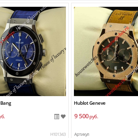
 Bang
Hublot Geneve
9 500
уб.
руб.
H101343
Артикул