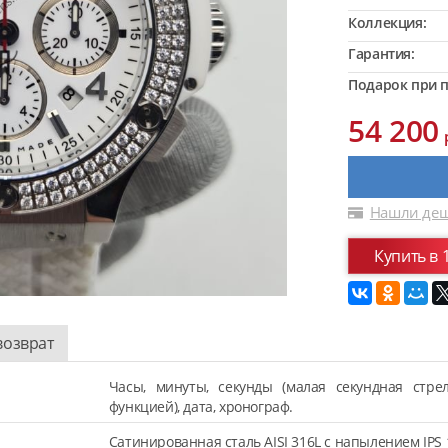
Коллекция:
Гарантия:
Подарок при п
54 200
Нашли деш
Купить в 
возврат
Часы, минуты, секунды (малая секундная стре
функцией), дата, хронограф.
Сатинированная сталь AISI 316L с напылением IPS 1