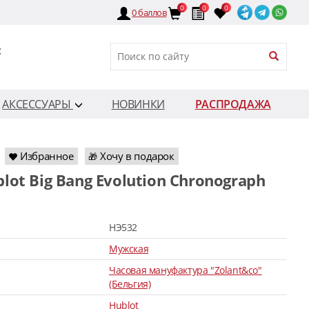
0
0
0
0
баллов
:
АКСЕССУАРЫ
НОВИНКИ
РАСПРОДАЖА
Избранное
Хочу в подарок
🎁
HЭ532
Мужская
Часовая мануфактура "Zolant&co"
(Бельгия)
Hublot