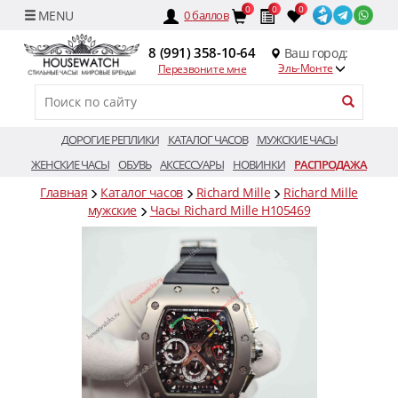
0
0
0
0
баллов
8 (991) 358-10-64
Ваш город:
Эль-Монте
Перезвоните мне
ДОРОГИЕ РЕПЛИКИ
КАТАЛОГ ЧАСОВ
МУЖСКИЕ ЧАСЫ
ЖЕНСКИЕ ЧАСЫ
ОБУВЬ
АКСЕССУАРЫ
НОВИНКИ
РАСПРОДАЖА
Главная
Каталог часов
Richard Mille
Richard Mille
мужские
Часы Richard Mille H105469