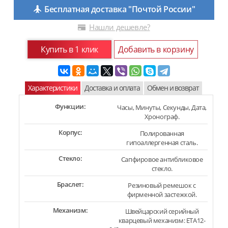
Бесплатная доставка "Почтой России"
Нашли дешевле?
Купить в 1 клик
Добавить в корзину
Характеристики
Доставка и оплата
Обмен и возврат
Функции:
Часы, Минуты, Секунды, Дата,
Хронограф.
Корпус:
Полированная
гипоаллергенная сталь.
Стекло:
Сапфировое антибликовое
стекло.
Браслет:
Резиновый ремешок с
фирменной застежкой.
Механизм:
Швейцарский серийный
кварцевый механизм: ETA12-