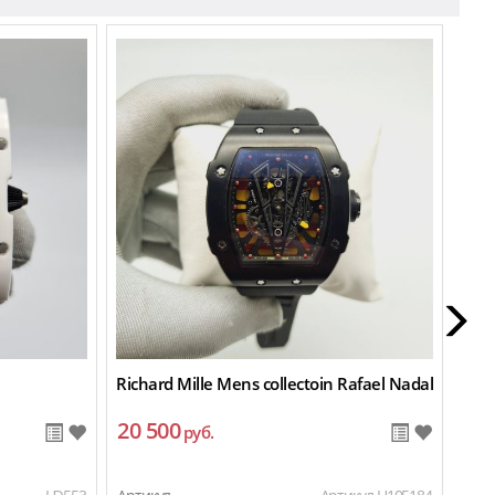
Richard Mille Mens collectoin Rafael Nadal
Rich
20 500
20
руб.