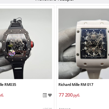
ille RM035
Richard Mille RM 017
77 200
уб.
руб.