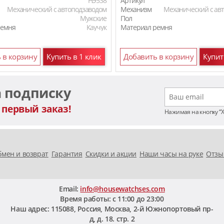
HЭ538
Артикул
Механический с автоподзаводом
Механизм
Механический с ав
Мужские
Пол
ремня
Каучук
Материал ремня
 в корзину
Купить в 1 клик
Добавить в корзину
Купит
а подписку
 первый заказ!
Нажимая на кнопку “
мен и возврат
Гарантия
Скидки и акции
Наши часы на руке
Отзы
Email:
info@housewatchses.com
Время работы: c 11:00 до 23:00
Наш адрес:
115088
,
Россия, Москва
,
2-й Южнопортовый пр-
д, д. 18. стр. 2