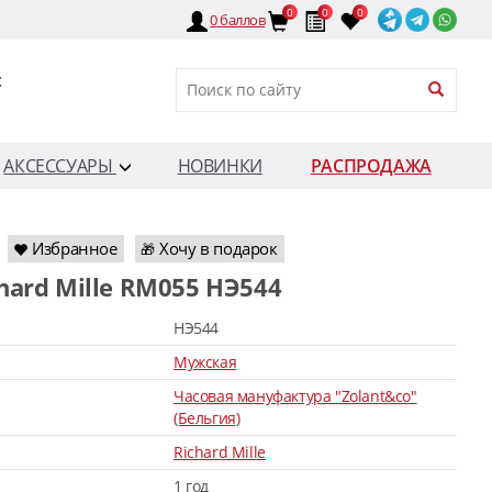
0
0
0
0
баллов
:
АКСЕССУАРЫ
НОВИНКИ
РАСПРОДАЖА
Избранное
Хочу в подарок
🎁
chard Mille RM055 HЭ544
HЭ544
Мужская
Часовая мануфактура "Zolant&co"
(Бельгия)
Richard Mille
1 год