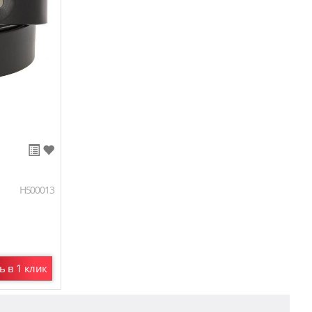
H500013
ь в 1 клик