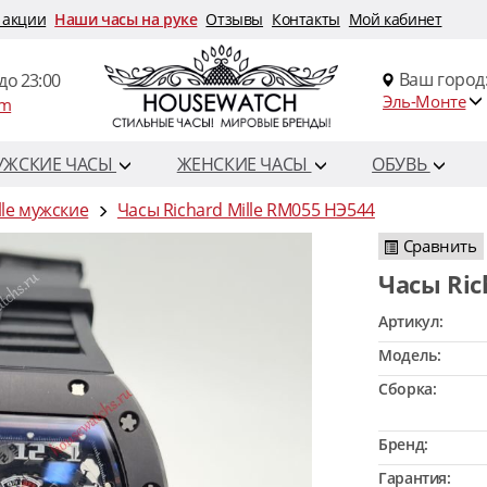
 акции
Наши часы на руке
Отзывы
Контакты
Мой кабинет
Ваш город
до 23:00
Эль-Монте
om
УЖСКИЕ ЧАСЫ
ЖЕНСКИЕ ЧАСЫ
ОБУВЬ
lle мужские
Часы Richard Mille RM055 HЭ544
Сравнить
Часы Ri
Артикул:
Модель:
Сборка:
Бренд:
Гарантия: