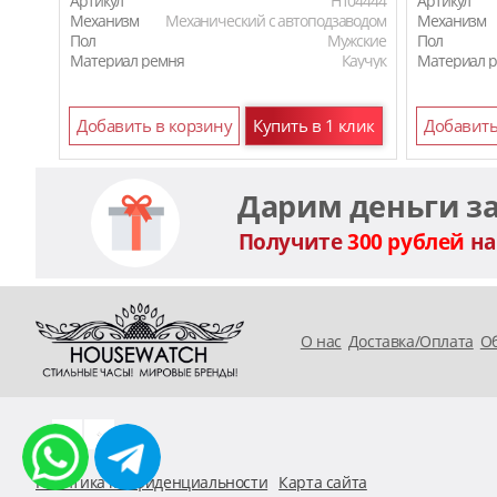
Артикул
H104444
Артикул
Механизм
Механический с автоподзаводом
Механизм
Пол
Мужские
Пол
Материал ремня
Каучук
Материал 
Добавить в корзину
Купить в 1 клик
Добавить
Дарим деньги з
Получите
300 рублей
на
O нас
Доставка/Оплата
Об
Политика конфиденциальности
Карта сайта