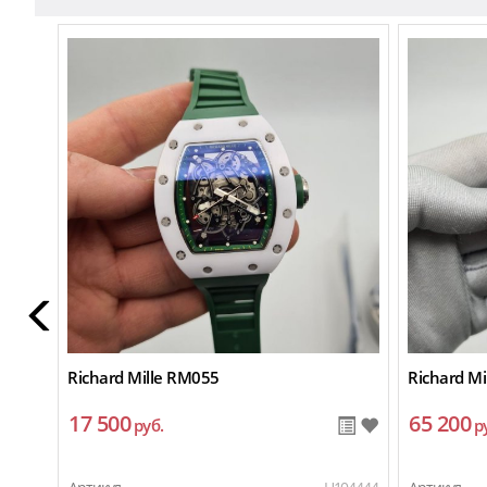
Richard Mille RM055
Richard M
17 500
65 200
руб.
р