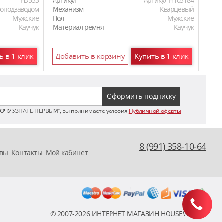
HЭ553
Артикул
Артикул H105184
Арти
топодзаводом
Механизм
Кварцевый
Мех
Мужские
Пол
Мужские
Пол
Каучук
Материал ремня
Каучук
Мат
ь в 1 клик
Добавить в корзину
Купить в 1 клик
До
ХОЧУ УЗНАТЬ ПЕРВЫМ”, вы принимаете условия
Публичной оферты
8 (991) 358-10-64
вы
Контакты
Мой кабинет
© 2007-2026 ИНТЕРНЕТ МАГАЗИН HOUSEWATCH