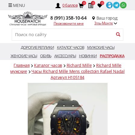
0
0
0
0
баллов
8 (991) 358-10-64
Ваш город:
Эль-Монте
Перезвоните мне
ДОРОГИЕ РЕПЛИКИ
КАТАЛОГ ЧАСОВ
МУЖСКИЕ ЧАСЫ
ЖЕНСКИЕ ЧАСЫ
ОБУВЬ
АКСЕССУАРЫ
НОВИНКИ
РАСПРОДАЖА
Главная
Каталог часов
Richard Mille
Richard Mille
мужские
Часы Richard Mille Mens collectoin Rafael Nadal
Артикул H105184