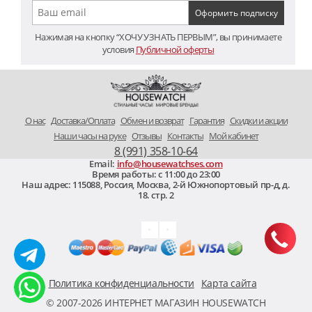
Нажимая на кнопку “ХОЧУ УЗНАТЬ ПЕРВЫМ”, вы принимаете
условия
Публичной оферты
O нас
Доставка/Оплата
Обмен и возврат
Гарантия
Скидки и акции
Наши часы на руке
Отзывы
Контакты
Мой кабинет
8 (991) 358-10-64
Email:
info@housewatchses.com
Время работы: c 11:00 до 23:00
Наш адрес:
115088
,
Россия, Москва
,
2-й Южнопортовый пр-д, д.
18. стр. 2
Политика конфиденциальности
Карта сайта
© 2007-2026 ИНТЕРНЕТ МАГАЗИН HOUSEWATCH