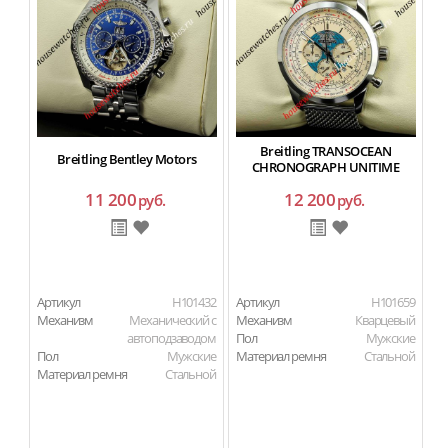
Breitling TRANSOCEAN
Breitling Bentley Motors
CHRONOGRAPH UNITIME
11 200
12 200
руб.
руб.
Артикул
H101432
Артикул
H101659
Ар
Механизм
Механический с
Механизм
Кварцевый
М
автоподзаводом
Пол
Мужские
П
Пол
Мужские
Материал ремня
Стальной
Ма
Материал ремня
Стальной