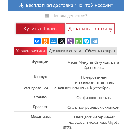
Бесплатная доставка "Почтой России"
Нашли дешевле?
Купить в 1 клик
Добавить в корзину
Характеристики
Доставка и оплата
Обмен и возврат
Функции:
Часы, Минуты, Секунды, Дата,
Хронограф.
Корпус:
Полированная
гипоаллергенная сталь
стандарта 324 HL с напылением IPG 16k (серебро).
Стекло:
Сапфировое стекло.
Браслет:
Стальной ремешок с клипсой.
Механизм:
Швейцарский серийный
кварцевый механизм: Miyota
6P73.