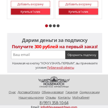
Добавить в корзину
Добавить в корзину
Купить в 1 клик
Купить в 1 клик
Дарим деньги за подписку
Получите
300 рублей
на первый заказ!
Нажимая на кнопку “ХОЧУ УЗНАТЬ ПЕРВЫМ”, вы принимаете
условия
Публичной оферты
O нас
Доставка/Оплата
Обмен и возврат
Гарантия
Скидки и акции
Наши часы на руке
Отзывы
Контакты
Мой кабинет
8 (991) 358-10-64
Email:
info@housewatchses.com