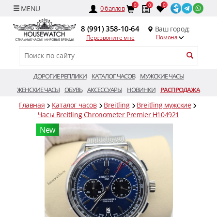
0
0
0
0
баллов
8 (991) 358-10-64
Ваш город:
Помона
Перезвоните мне
ДОРОГИЕ РЕПЛИКИ
КАТАЛОГ ЧАСОВ
МУЖСКИЕ ЧАСЫ
ЖЕНСКИЕ ЧАСЫ
ОБУВЬ
АКСЕССУАРЫ
НОВИНКИ
РАСПРОДАЖА
Главная
Каталог часов
Breitling
Breitling мужские
Часы Breitling Chronometer Premier H104921
New