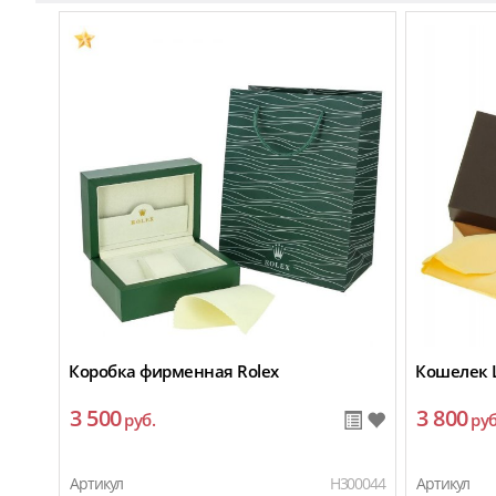
Коробка фирменная Rolex
Кошелек L
3 500
3 800
руб.
руб
Артикул
H300044
Артикул