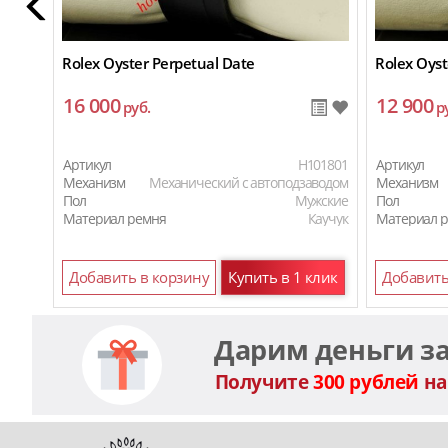
Rolex Oyster Perpetual Date
Rolex Oyst
16 000
12 900
руб.
р
Артикул
H101801
Артикул
Механизм
Механический с автоподзаводом
Механизм
Пол
Мужские
Пол
Материал ремня
Каучук
Материал 
Добавить в корзину
Купить в 1 клик
Добавить
Дарим деньги з
Получите
300 рублей
на