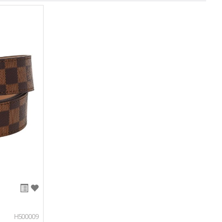
H500009