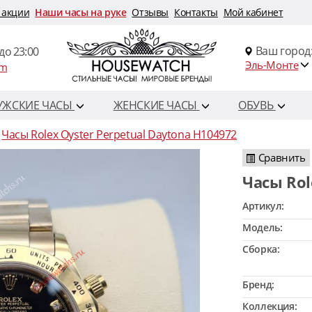
 акции
Наши часы на руке
Отзывы
Контакты
Мой кабинет
Ваш город
до 23:00
Эль-Монте
om
УЖСКИЕ ЧАСЫ
ЖЕНСКИЕ ЧАСЫ
ОБУВЬ
Часы Rolex Oyster Perpetual Daytona H104972
Сравнить
Часы Ro
Артикул:
Модель:
Сборка:
Бренд:
Коллекция: