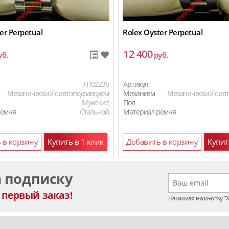
er Perpetual
Rolex Oyster Perpetual
12 400
уб.
руб.
H102236
Артикул
Механический с автоподзаводом
Механизм
Механический с ав
Мужские
Пол
ремня
Стальной
Материал ремня
 в корзину
Купить в 1 клик
Добавить в корзину
Купит
а подписку
 первый заказ!
Нажимая на кнопку “