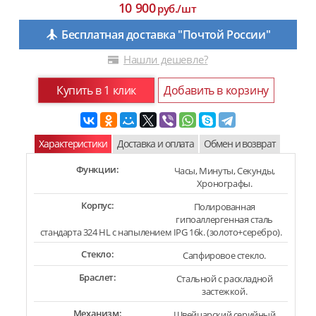
10 900
руб./шт
Бесплатная доставка "Почтой России"
Нашли дешевле?
Купить в 1 клик
Добавить в корзину
Характеристики
Доставка и оплата
Обмен и возврат
Функции:
Часы, Минуты, Секунды,
Хронографы.
Корпус:
Полированная
гипоаллергенная сталь
стандарта 324 HL с напылением IPG 16k. (золото+серебро).
Стекло:
Сапфировое стекло.
Браслет:
Стальной с раскладной
застежкой.
Механизм:
Швейцарский серийный