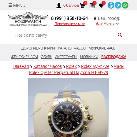
0
0
0
0
баллов
8 (991) 358-10-64
Ваш город:
Эль-Монте
Перезвоните мне
ДОРОГИЕ РЕПЛИКИ
КАТАЛОГ ЧАСОВ
МУЖСКИЕ ЧАСЫ
ЖЕНСКИЕ ЧАСЫ
ОБУВЬ
АКСЕССУАРЫ
НОВИНКИ
РАСПРОДАЖА
Главная
Каталог часов
Rolex
Rolex мужские
Часы
Rolex Oyster Perpetual Daytona H104979