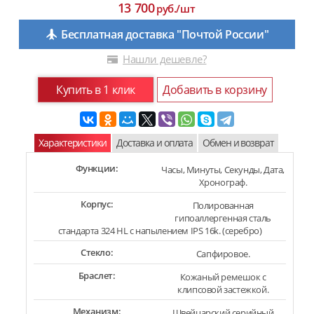
13 700
руб./шт
Бесплатная доставка "Почтой России"
Нашли дешевле?
Купить в 1 клик
Добавить в корзину
Характеристики
Доставка и оплата
Обмен и возврат
Функции:
Часы, Минуты, Секунды, Дата,
Хронограф.
Корпус:
Полированная
гипоаллергенная сталь
стандарта 324 HL с напылением IPS 16k. (серебро)
Стекло:
Сапфировое.
Браслет:
Кожаный ремешок с
клипсовой застежкой.
Механизм:
Швейцарский серийный