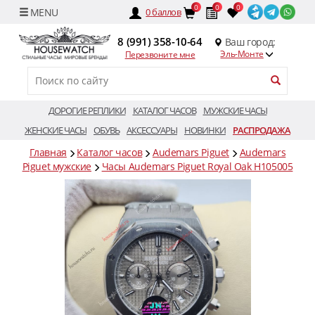
0
0
0
0
баллов
8 (991) 358-10-64
Ваш город:
Эль-Монте
Перезвоните мне
ДОРОГИЕ РЕПЛИКИ
КАТАЛОГ ЧАСОВ
МУЖСКИЕ ЧАСЫ
ЖЕНСКИЕ ЧАСЫ
ОБУВЬ
АКСЕССУАРЫ
НОВИНКИ
РАСПРОДАЖА
Главная
Каталог часов
Audemars Piguet
Audemars
Piguet мужские
Часы Audemars Piguet Royal Oak H105005