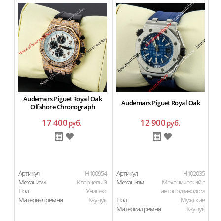
Audemars Piguet Royal Oak
Audemars Piguet Royal Oak
Offshore Chronograph
17 400
12 900
руб.
руб.
Артикул
H100954
Артикул
H102035
Ар
Механизм
Кварцевый
Механизм
Механический с
М
Пол
Унисекс
автоподзаводом
Материал ремня
Каучук
Пол
Мужские
П
Материал ремня
Каучук
Ма