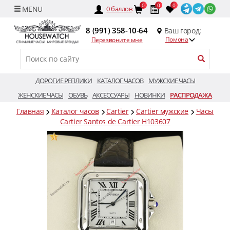
0
0
0
0
баллов
8 (991) 358-10-64
Ваш город:
Помона
Перезвоните мне
ДОРОГИЕ РЕПЛИКИ
КАТАЛОГ ЧАСОВ
МУЖСКИЕ ЧАСЫ
ЖЕНСКИЕ ЧАСЫ
ОБУВЬ
АКСЕССУАРЫ
НОВИНКИ
РАСПРОДАЖА
Главная
Каталог часов
Cartier
Cartier мужские
Часы
Cartier Santos de Cartier H103607