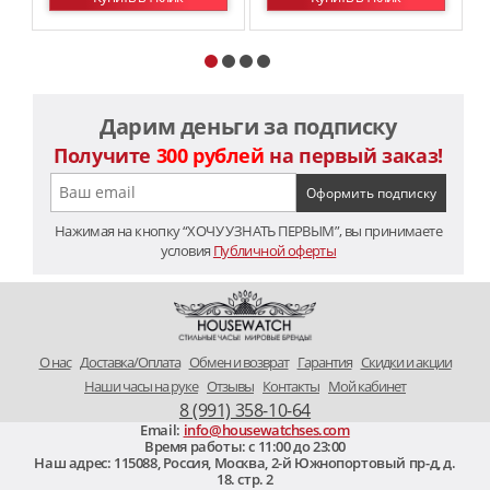
Дарим деньги за подписку
Получите
300 рублей
на первый заказ!
Нажимая на кнопку “ХОЧУ УЗНАТЬ ПЕРВЫМ”, вы принимаете
условия
Публичной оферты
O нас
Доставка/Оплата
Обмен и возврат
Гарантия
Скидки и акции
Наши часы на руке
Отзывы
Контакты
Мой кабинет
8 (991) 358-10-64
Email:
info@housewatchses.com
Время работы: c 11:00 до 23:00
Наш адрес:
115088
,
Россия, Москва
,
2-й Южнопортовый пр-д, д.
18. стр. 2