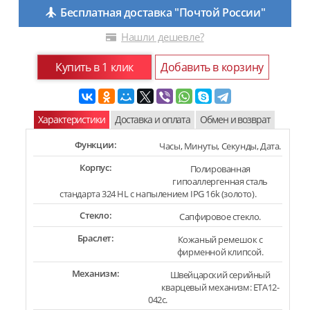
Бесплатная доставка "Почтой России"
Нашли дешевле?
Купить в 1 клик
Добавить в корзину
Характеристики
Доставка и оплата
Обмен и возврат
Функции:
Часы, Минуты, Секунды, Дата.
Корпус:
Полированная
гипоаллергенная сталь
стандарта 324 HL с напылением IPG 16k (золото).
Стекло:
Сапфировое стекло.
Браслет:
Кожаный ремешок с
фирменной клипсой.
Механизм:
Швейцарский серийный
кварцевый механизм: ETA12-
042c.