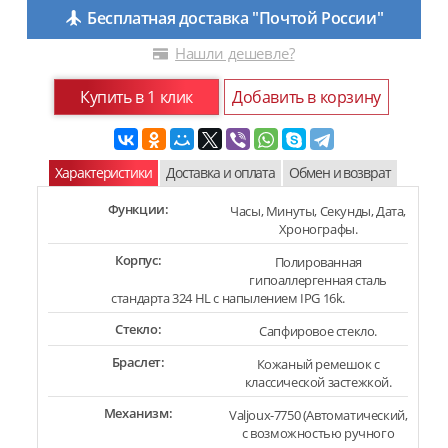
Бесплатная доставка "Почтой России"
Нашли дешевле?
Купить в 1 клик
Добавить в корзину
Характеристики
Доставка и оплата
Обмен и возврат
Функции:
Часы, Минуты, Секунды, Дата,
Хронографы.
Корпус:
Полированная
гипоаллергенная сталь
стандарта 324 HL с напылением IPG 16k.
Стекло:
Сапфировое стекло.
Браслет:
Кожаный ремешок с
классической застежкой.
Механизм:
Valjoux-7750 (Автоматический,
с возможностью ручного