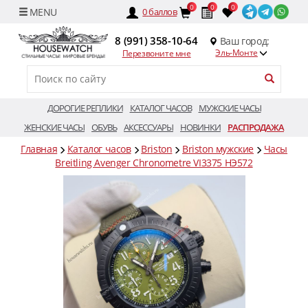
0
0
0
0
баллов
8 (991) 358-10-64
Ваш город:
Эль-Монте
Перезвоните мне
ДОРОГИЕ РЕПЛИКИ
КАТАЛОГ ЧАСОВ
МУЖСКИЕ ЧАСЫ
ЖЕНСКИЕ ЧАСЫ
ОБУВЬ
АКСЕССУАРЫ
НОВИНКИ
РАСПРОДАЖА
Главная
Каталог часов
Briston
Briston мужские
Часы
Breitling Avenger Chronometre VI3375 HЭ572