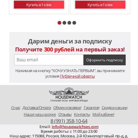
Купить в 1 клик
Купить в 1 клик
Дарим деньги за подписку
Получите
300 рублей
на первый заказ!
Нажимая на кнопку “ХОЧУ УЗНАТЬ ПЕРВЫМ”, вы принимаете
условия
Публичной оферты
O нас
Доставка/Оплата
Обмен и возврат
Гарантия
Скидки и акции
Наши часы на руке
Отзывы
Контакты
Мой кабинет
8 (991) 358-10-64
Email:
info@housewatchses.com
Время работы: c 11:00 до 23:00
Наш адрес:
115088
,
Россия, Москва
,
2-й Южнопортовый пр-д, д.