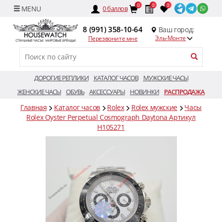
0
0
0
0
баллов
8 (991) 358-10-64
Ваш город:
Эль-Монте
Перезвоните мне
ДОРОГИЕ РЕПЛИКИ
КАТАЛОГ ЧАСОВ
МУЖСКИЕ ЧАСЫ
ЖЕНСКИЕ ЧАСЫ
ОБУВЬ
АКСЕССУАРЫ
НОВИНКИ
РАСПРОДАЖА
Главная
Каталог часов
Rolex
Rolex мужские
Часы
Rolex Oyster Perpetual Cosmograph Daytona Артикул
H105271