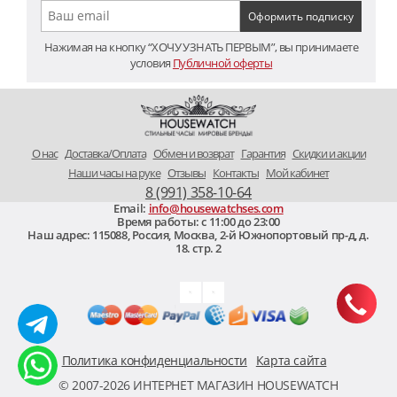
Нажимая на кнопку “ХОЧУ УЗНАТЬ ПЕРВЫМ”, вы принимаете
условия
Публичной оферты
O нас
Доставка/Оплата
Обмен и возврат
Гарантия
Скидки и акции
Наши часы на руке
Отзывы
Контакты
Мой кабинет
8 (991) 358-10-64
Email:
info@housewatchses.com
Время работы: c 11:00 до 23:00
Наш адрес:
115088
,
Россия, Москва
,
2-й Южнопортовый пр-д, д.
18. стр. 2
Политика конфиденциальности
Карта сайта
© 2007-2026 ИНТЕРНЕТ МАГАЗИН HOUSEWATCH