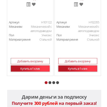
Артикул
H101122
Артикул
H102355
Ар
Механизм
Механический с
Механизм
Механический с
М
автоподзаводом
автоподзаводом
Пол
Унисекс
Пол
Унисекс
П
Материал ремня
Стальной
Материал ремня
Стальной
Ма
Добавить в корзину
Добавить в корзину
Купить в 1 клик
Купить в 1 клик
Дарим деньги за подписку
Получите
300 рублей
на первый заказ!