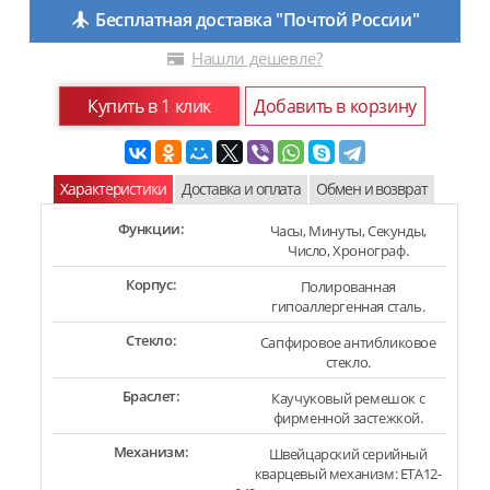
Бесплатная доставка "Почтой России"
Нашли дешевле?
Купить в 1 клик
Добавить в корзину
Характеристики
Доставка и оплата
Обмен и возврат
Функции:
Часы, Минуты, Секунды,
Число, Хронограф.
Корпус:
Полированная
гипоаллергенная сталь.
Стекло:
Сапфировое антибликовое
стекло.
Браслет:
Каучуковый ремешок с
фирменной застежкой.
Механизм:
Швейцарский серийный
кварцевый механизм: ETA12-