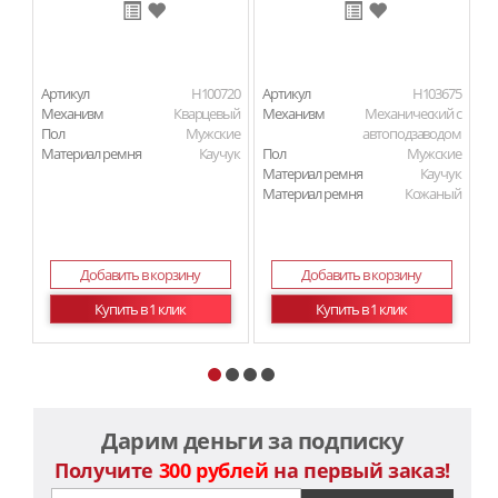
Артикул
H100720
Артикул
H103675
Ар
Механизм
Кварцевый
Механизм
Механический с
М
Пол
Мужские
автоподзаводом
П
Материал ремня
Каучук
Пол
Мужские
Ма
Материал ремня
Каучук
Материал ремня
Кожаный
Добавить в корзину
Добавить в корзину
Купить в 1 клик
Купить в 1 клик
Дарим деньги за подписку
Получите
300 рублей
на первый заказ!