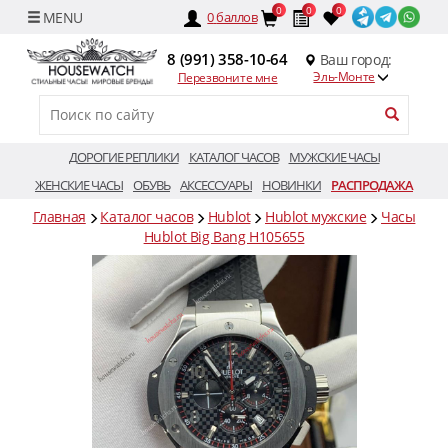
0
0
0
0
баллов
8 (991) 358-10-64
Ваш город:
Эль-Монте
Перезвоните мне
ДОРОГИЕ РЕПЛИКИ
КАТАЛОГ ЧАСОВ
МУЖСКИЕ ЧАСЫ
ЖЕНСКИЕ ЧАСЫ
ОБУВЬ
АКСЕССУАРЫ
НОВИНКИ
РАСПРОДАЖА
Главная
Каталог часов
Hublot
Hublot мужские
Часы
Hublot Big Bang H105655