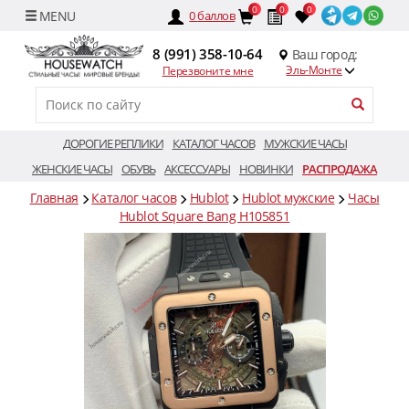
0
0
0
0
баллов
8 (991) 358-10-64
Ваш город:
Эль-Монте
Перезвоните мне
ДОРОГИЕ РЕПЛИКИ
КАТАЛОГ ЧАСОВ
МУЖСКИЕ ЧАСЫ
ЖЕНСКИЕ ЧАСЫ
ОБУВЬ
АКСЕССУАРЫ
НОВИНКИ
РАСПРОДАЖА
Главная
Каталог часов
Hublot
Hublot мужские
Часы
Hublot Square Bang H105851