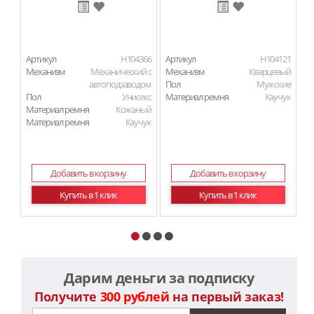
Артикул
H104366
Артикул
H104121
Ар
Механизм
Механический с
Механизм
Кварцевый
М
автоподзаводом
Пол
Мужские
Пол
Унисекс
Материал ремня
Каучук
П
Материал ремня
Кожаный
Ма
Материал ремня
Каучук
Добавить в корзину
Добавить в корзину
Купить в 1 клик
Купить в 1 клик
Дарим деньги за подписку
Получите
300 рублей
на первый заказ!