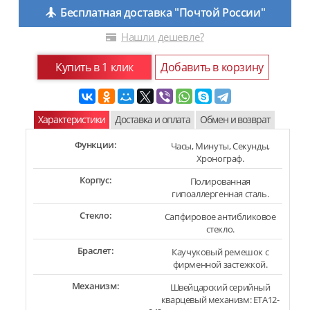
Бесплатная доставка "Почтой России"
Нашли дешевле?
Купить в 1 клик
Добавить в корзину
Характеристики
Доставка и оплата
Обмен и возврат
Функции:
Часы, Минуты, Секунды,
Хронограф.
Корпус:
Полированная
гипоаллергенная сталь.
Стекло:
Сапфировое антибликовое
стекло.
Браслет:
Каучуковый ремешок с
фирменной застежкой.
Механизм:
Швейцарский серийный
кварцевый механизм: ETA12-