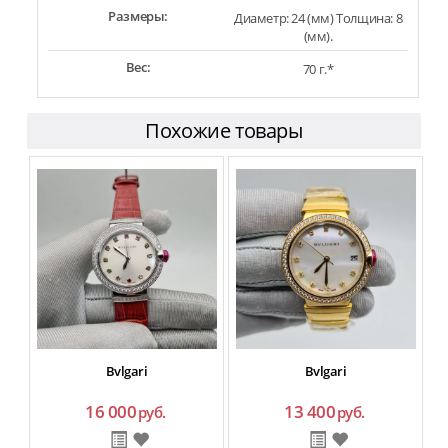
Размеры:
Диаметр: 24 (мм) Толщина: 8
(мм).
Вес:
70 г.*
Похожие товары
N
Bvlgari
Bvlgari
16 000
13 400
руб.
руб.