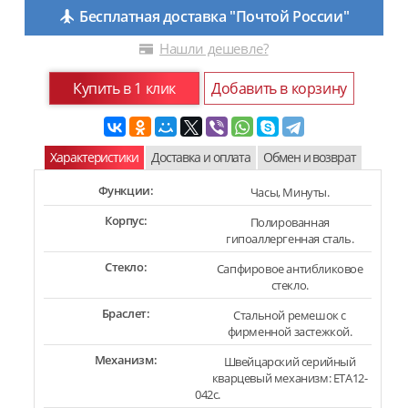
Бесплатная доставка "Почтой России"
Нашли дешевле?
Купить в 1 клик
Добавить в корзину
Характеристики
Доставка и оплата
Обмен и возврат
Функции:
Часы, Минуты.
Корпус:
Полированная
гипоаллергенная сталь.
Стекло:
Сапфировое антибликовое
стекло.
Браслет:
Стальной ремешок с
фирменной застежкой.
Механизм:
Швейцарский серийный
кварцевый механизм: ETA12-
042c.