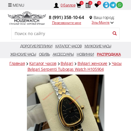
0
0
0
0
баллов
8 (991) 358-10-64
Ваш город:
Эль-Монте
Перезвоните мне
ДОРОГИЕ РЕПЛИКИ
КАТАЛОГ ЧАСОВ
МУЖСКИЕ ЧАСЫ
ЖЕНСКИЕ ЧАСЫ
ОБУВЬ
АКСЕССУАРЫ
НОВИНКИ
РАСПРОДАЖА
Главная
Каталог часов
Bvlgari
Bvlgari женские
Часы
Bvlgari Serpenti Tubogas Watch H105904