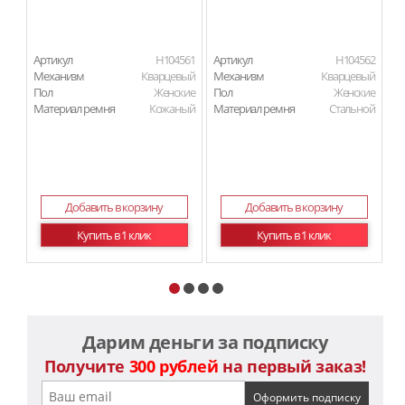
Артикул
H104561
Артикул
H104562
Ар
Механизм
Кварцевый
Механизм
Кварцевый
М
Пол
Женские
Пол
Женские
П
Материал ремня
Кожаный
Материал ремня
Стальной
Ма
Добавить в корзину
Добавить в корзину
Купить в 1 клик
Купить в 1 клик
Дарим деньги за подписку
Получите
300 рублей
на первый заказ!