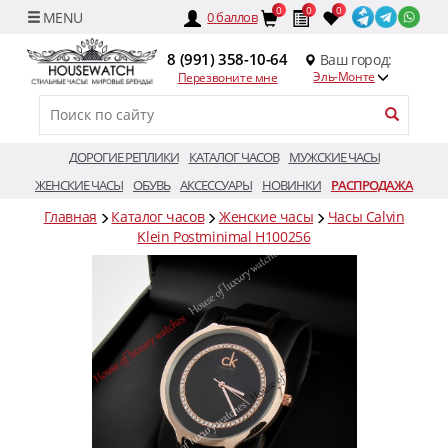
0
0
0
0
баллов
8 (991) 358-10-64
Ваш город:
Эль-Монте
Перезвоните мне
ДОРОГИЕ РЕПЛИКИ
КАТАЛОГ ЧАСОВ
МУЖСКИЕ ЧАСЫ
ЖЕНСКИЕ ЧАСЫ
ОБУВЬ
АКСЕССУАРЫ
НОВИНКИ
РАСПРОДАЖА
Главная
Каталог часов
Женские часы
Часы Calvin
Klein Postminimal H100256