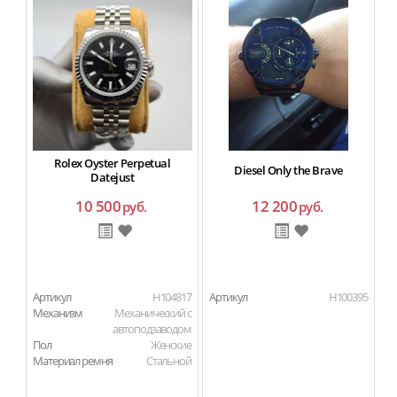
Rolex Oyster Perpetual
Diesel Only the Brave
Datejust
10 500
12 200
руб.
руб.
Артикул
H104817
Артикул
H100395
Ар
Механизм
Механический с
автоподзаводом
Пол
Женские
Материал ремня
Стальной