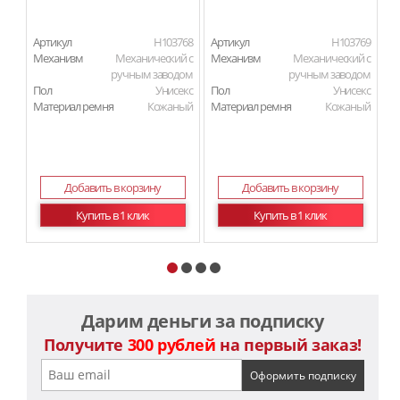
Артикул
H103768
Артикул
H103769
Ар
Механизм
Механический с
Механизм
Механический с
М
ручным заводом
ручным заводом
Пол
Унисекс
Пол
Унисекс
П
Материал ремня
Кожаный
Материал ремня
Кожаный
Ма
Ма
Добавить в корзину
Добавить в корзину
Купить в 1 клик
Купить в 1 клик
Дарим деньги за подписку
Получите
300 рублей
на первый заказ!