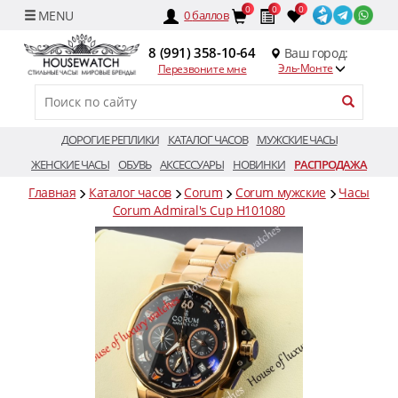
0
0
0
0
баллов
8 (991) 358-10-64
Ваш город:
Эль-Монте
Перезвоните мне
ДОРОГИЕ РЕПЛИКИ
КАТАЛОГ ЧАСОВ
МУЖСКИЕ ЧАСЫ
ЖЕНСКИЕ ЧАСЫ
ОБУВЬ
АКСЕССУАРЫ
НОВИНКИ
РАСПРОДАЖА
Главная
Каталог часов
Corum
Corum мужские
Часы
Corum Admiral's Cup H101080