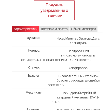
Получить
уведомление о
наличии
Характеристики
Доставка и оплата
Обмен и возврат
Функции:
Часы, Минуты, Cекунды, Дата,
Хронограф.
Корпус:
Полированная
гипоаллергенная сталь
стандарта 324 HL с напылением IPG 16k (золото).
Стекло:
Сапфировое.
Браслет:
Гипоаллергенный стальной
браслет с раскладывающейся
застежкой.
Механизм:
Швейцарский серийный
кварцевый механизм: ETA12-
042c.
Размеры:
Диаметр: 43 (мм) Толщина: 19