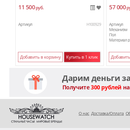
11 500
57 000
руб.
р
Артикул
H100929
Артикул
Механизм
Пол
Материал 
Добавить в корзину
Купить в 1 клик
Добавить
Дарим деньги з
Получите
300 рублей
на
O нас
Доставка/Оплата
Об