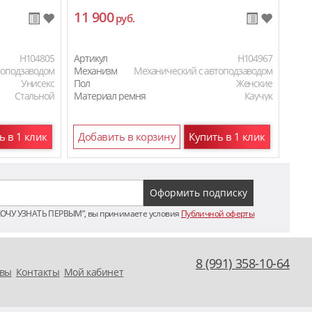
11 900
10
руб.
H104805
Артикул
H104967
Арти
топодзаводом
Механизм
Механический с автоподзаводом
Мех
Унисекс
Пол
Женские
Пол
Стальной
Материал ремня
Каучук
Мат
ь в 1 клик
Добавить в корзину
Купить в 1 клик
До
ХОЧУ УЗНАТЬ ПЕРВЫМ”, вы принимаете условия
Публичной оферты
8 (991) 358-10-64
вы
Контакты
Мой кабинет