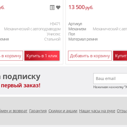
13 500
уб.
руб.
HЭ471
Артикул
Механический с автоподзаводом
Механизм
Механический с ав
Унисекс
Пол
ремня
Стальной
Материал ремня
 в корзину
Купить в 1 клик
Добавить в корзину
Купит
а подписку
 первый заказ!
Нажимая на кнопку “
мен и возврат
Гарантия
Скидки и акции
Наши часы на руке
Отзы