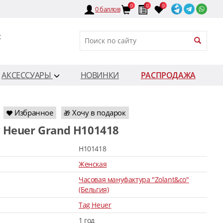
0
0
0
0
баллов
:
АКСЕССУАРЫ
НОВИНКИ
РАСПРОДАЖА
Избранное
Хочу в подарок
🎁
g Heuer Grand H101418
H101418
Женская
Часовая мануфактура "Zolant&co"
(Бельгия)
Tag Heuer
1 год