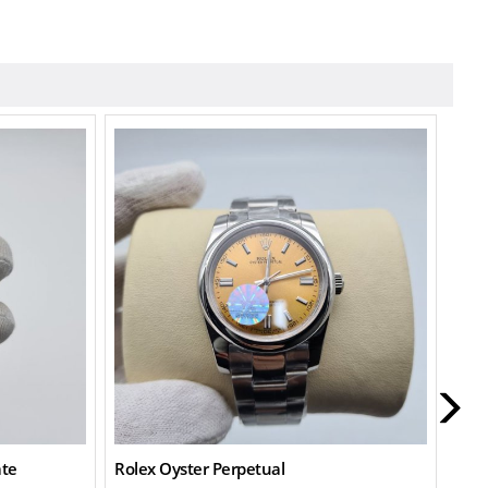
ate
Rolex Oyster Perpetual
Role