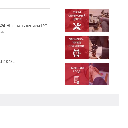
324 HL с напылением IPG
и.
12-042c.