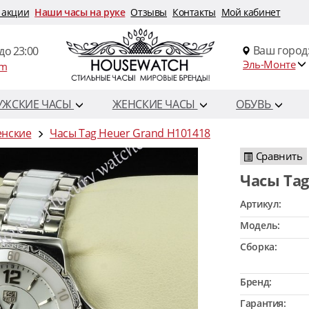
 акции
Наши часы на руке
Отзывы
Контакты
Мой кабинет
Ваш город
до 23:00
Эль-Монте
om
УЖСКИЕ ЧАСЫ
ЖЕНСКИЕ ЧАСЫ
ОБУВЬ
енские
Часы Tag Heuer Grand H101418
Сравнить
Часы Ta
Артикул:
Модель:
Сборка:
Бренд:
Гарантия: