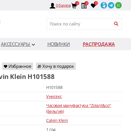
0
0
0
0
баллов
:
АКСЕССУАРЫ
НОВИНКИ
РАСПРОДАЖА
Избранное
Хочу в подарок
🎁
lvin Klein H101588
H101588
Унисекс
Часовая мануфактура "Zolant&co"
(Бельгия)
Calvin Klein
1 год