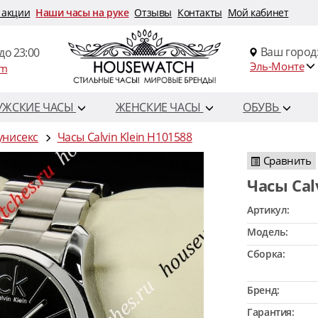
 акции
Наши часы на руке
Отзывы
Контакты
Мой кабинет
Ваш город
до 23:00
Эль-Монте
om
УЖСКИЕ ЧАСЫ
ЖЕНСКИЕ ЧАСЫ
ОБУВЬ
 унисекс
Часы Calvin Klein H101588
Сравнить
Часы Ca
Артикул:
Модель:
Сборка:
Бренд:
Гарантия: