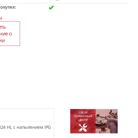
окупке:
и
ить
ние о
ии
324 HL с напылением IPG