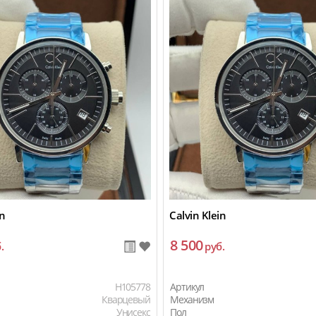
in
Calvin Klein
8 500
.
руб.
H105778
Артикул
Кварцевый
Механизм
Унисекс
Пол