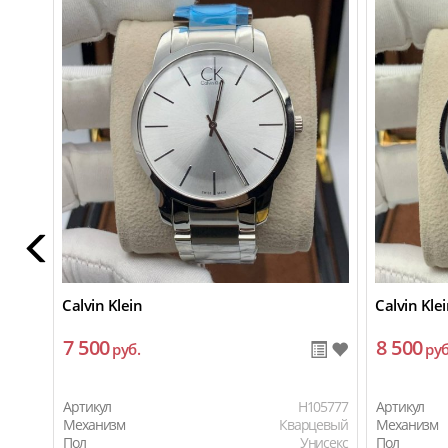
Calvin Klein
Calvin Kle
7 500
8 500
руб.
руб
Артикул
H105777
Артикул
Механизм
Кварцевый
Механизм
Пол
Унисекс
Пол