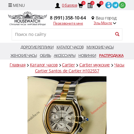
0
0
0
0
баллов
8 (991) 358-10-64
Ваш город:
Эль-Монте
Перезвоните мне
ДОРОГИЕ РЕПЛИКИ
КАТАЛОГ ЧАСОВ
МУЖСКИЕ ЧАСЫ
ЖЕНСКИЕ ЧАСЫ
ОБУВЬ
АКСЕССУАРЫ
НОВИНКИ
РАСПРОДАЖА
Главная
Каталог часов
Cartier
Cartier мужские
Часы
Cartier Santos de Cartier H102557