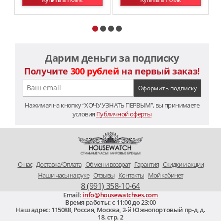
Дарим деньги за подписку
Получите
300 рублей
на первый заказ!
Нажимая на кнопку “ХОЧУ УЗНАТЬ ПЕРВЫМ”, вы принимаете
условия
Публичной оферты
O нас
Доставка/Оплата
Обмен и возврат
Гарантия
Скидки и акции
Наши часы на руке
Отзывы
Контакты
Мой кабинет
8 (991) 358-10-64
Email:
info@housewatchses.com
Время работы: c 11:00 до 23:00
Наш адрес:
115088
,
Россия, Москва
,
2-й Южнопортовый пр-д, д.
18. стр. 2