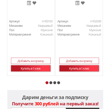
Артикул
H100165
Артикул
H102939
Ар
Механизм
Кварцевый
Механизм
Кварцевый
М
Пол
Мужские
Пол
Мужские
П
Материал ремня
Кожаный
Материал ремня
Кожаный
Ма
Добавить в корзину
Добавить в корзину
Купить в 1 клик
Купить в 1 клик
Дарим деньги за подписку
Получите
300 рублей
на первый заказ!