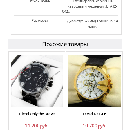
Механизм:
Швейцарский серийный
кварцевый механизм: ETA12-
042c.
Размеры:
Диаметр: 57 (мм) Толщина: 14
(мм).
Похожие товары
Diesel Only the Brave
Diesel DZ1206
11 200
10 700
руб.
руб.