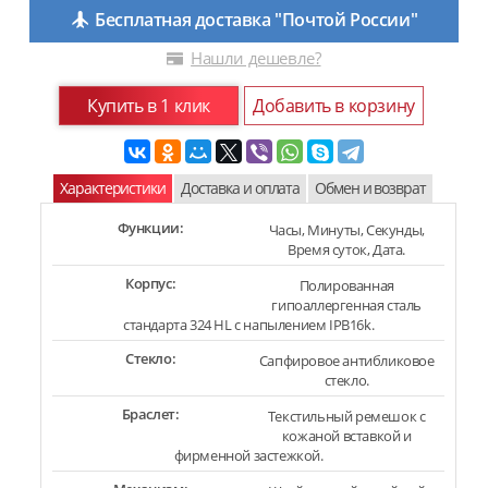
Бесплатная доставка "Почтой России"
Нашли дешевле?
Купить в 1 клик
Добавить в корзину
Характеристики
Доставка и оплата
Обмен и возврат
Функции:
Часы, Минуты, Секунды,
Время суток, Дата.
Корпус:
Полированная
гипоаллергенная сталь
стандарта 324 HL с напылением IPB16k.
Стекло:
Сапфировое антибликовое
стекло.
Браслет:
Текстильный ремешок с
кожаной вставкой и
фирменной застежкой.