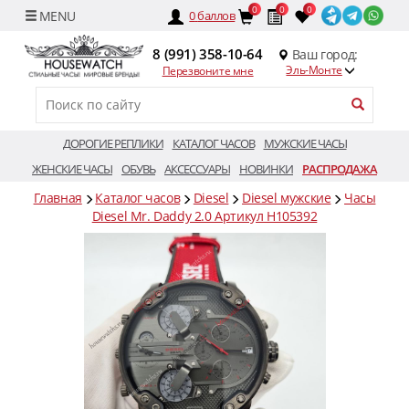
0
0
0
0
баллов
8 (991) 358-10-64
Ваш город:
Эль-Монте
Перезвоните мне
ДОРОГИЕ РЕПЛИКИ
КАТАЛОГ ЧАСОВ
МУЖСКИЕ ЧАСЫ
ЖЕНСКИЕ ЧАСЫ
ОБУВЬ
АКСЕССУАРЫ
НОВИНКИ
РАСПРОДАЖА
Главная
Каталог часов
Diesel
Diesel мужские
Часы
Diesel Mr. Daddy 2.0 Артикул H105392