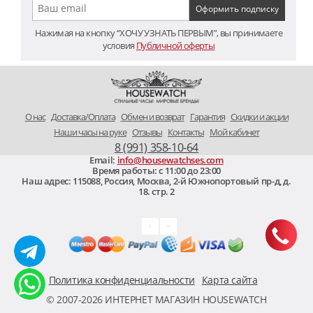
Нажимая на кнопку “ХОЧУ УЗНАТЬ ПЕРВЫМ”, вы принимаете
условия
Публичной оферты
O нас
Доставка/Оплата
Обмен и возврат
Гарантия
Скидки и акции
Наши часы на руке
Отзывы
Контакты
Мой кабинет
8 (991) 358-10-64
Email:
info@housewatchses.com
Время работы: c 11:00 до 23:00
Наш адрес:
115088
,
Россия, Москва
,
2-й Южнопортовый пр-д, д.
18. стр. 2
Политика конфиденциальности
Карта сайта
© 2007-2026 ИНТЕРНЕТ МАГАЗИН HOUSEWATCH