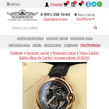
0
0
0
0
баллов
8 (991) 358-10-64
Ваш город:
Эль-Монте
Перезвоните мне
ДОРОГИЕ РЕПЛИКИ
КАТАЛОГ ЧАСОВ
МУЖСКИЕ ЧАСЫ
ЖЕНСКИЕ ЧАСЫ
ОБУВЬ
АКСЕССУАРЫ
НОВИНКИ
РАСПРОДАЖА
Главная
Каталог часов
Мужские часы
Часы Cartier
Ballon Blue de Cartier точная копия H103001