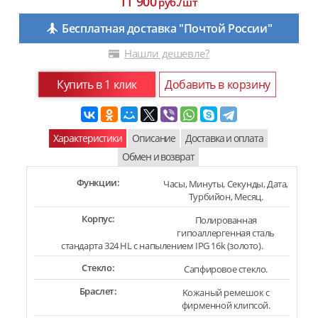
11 900
руб./шт
Бесплатная доставка "Почтой России"
Нашли дешевле?
Купить в 1 клик
Добавить в корзину
Характеристики
Описание
Доставка и оплата
Обмен и возврат
Функции:
Часы, Минуты, Секунды, Дата,
Турбийон, Месяц.
Корпус:
Полированная
гипоаллергенная сталь
стандарта 324 HL с напылением IPG 16k (золото).
Стекло:
Сапфировое стекло.
Браслет:
Kожаный ремешок с
фирменной клипсой.