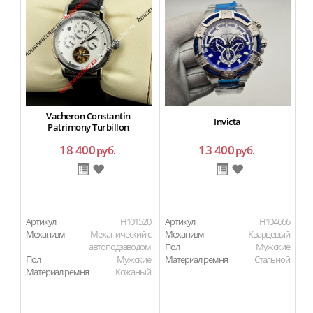
Vacheron Constantin
Invicta
Patrimony Turbillon
18 400
13 400
руб.
руб.
Артикул
H101520
Артикул
H104666
Ар
Механизм
Механический с
Механизм
Кварцевый
автоподзаводом
Пол
Мужские
Пол
Мужские
Материал ремня
Стальной
Материал ремня
Кожаный