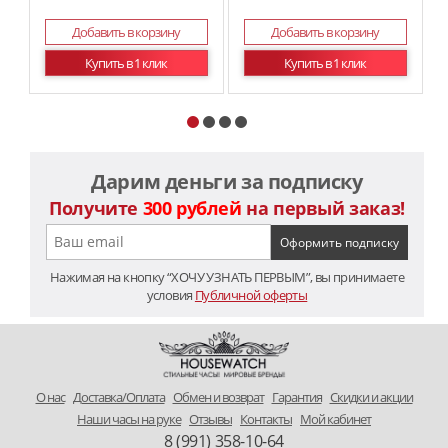
Добавить в корзину
Добавить в корзину
Купить в 1 клик
Купить в 1 клик
Дарим деньги за подписку
Получите
300 рублей
на первый заказ!
Нажимая на кнопку “ХОЧУ УЗНАТЬ ПЕРВЫМ”, вы принимаете
условия
Публичной оферты
O нас
Доставка/Оплата
Обмен и возврат
Гарантия
Скидки и акции
Наши часы на руке
Отзывы
Контакты
Мой кабинет
8 (991) 358-10-64