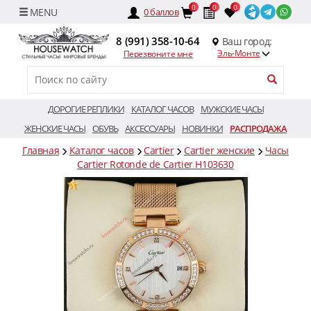
0
0
0
0
баллов
8 (991) 358-10-64
Ваш город:
Эль-Монте
Перезвоните мне
ДОРОГИЕ РЕПЛИКИ
КАТАЛОГ ЧАСОВ
МУЖСКИЕ ЧАСЫ
ЖЕНСКИЕ ЧАСЫ
ОБУВЬ
АКСЕССУАРЫ
НОВИНКИ
РАСПРОДАЖА
Главная
Каталог часов
Cartier
Cartier женские
Часы
Cartier Rotonde de Cartier H103630