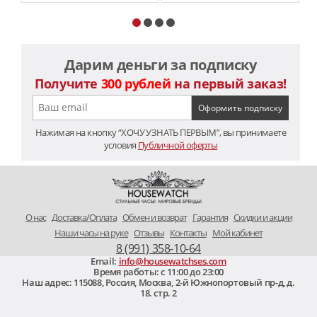
Дарим деньги за подписку
Получите
300 рублей
на первый заказ!
Нажимая на кнопку “ХОЧУ УЗНАТЬ ПЕРВЫМ”, вы принимаете
условия
Публичной оферты
O нас
Доставка/Оплата
Обмен и возврат
Гарантия
Скидки и акции
Наши часы на руке
Отзывы
Контакты
Мой кабинет
8 (991) 358-10-64
Email:
info@housewatchses.com
Время работы: c 11:00 до 23:00
Наш адрес:
115088
,
Россия, Москва
,
2-й Южнопортовый пр-д, д.
18. стр. 2