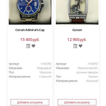
Corum Admiral's Cup
Corum
15 400
12 900
руб.
руб.
Артикул
H103765
Артикул
H103767
Ар
Механизм
Кварцевый
Механизм
Механический с
М
Пол
Мужские
ручным заводом
Материал ремня
Стальной
Пол
Унисекс
П
Материал ремня
Кожаный
Ма
Добавить в корзину
Добавить в корзину