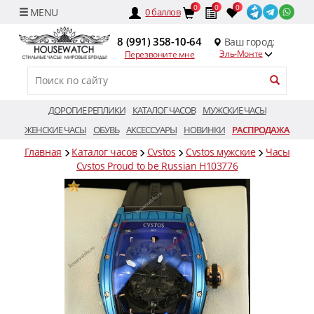
0
0
0
0
баллов
8 (991) 358-10-64
Ваш город:
Эль-Монте
Перезвоните мне
ДОРОГИЕ РЕПЛИКИ
КАТАЛОГ ЧАСОВ
МУЖСКИЕ ЧАСЫ
ЖЕНСКИЕ ЧАСЫ
ОБУВЬ
АКСЕССУАРЫ
НОВИНКИ
РАСПРОДАЖА
Главная
Каталог часов
Cvstos
Cvstos мужские
Часы
Cvstos Proud to be Russian H103776