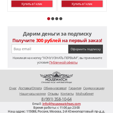
Купить в 1 клик
Купить в 1 клик
Дарим деньги за подписку
Получите
300 рублей
на первый заказ!
Нажимая на кнопку “ХОЧУ УЗНАТЬ ПЕРВЫМ”, вы принимаете
условия
Публичной оферты
O нас
Доставка/Оплата
Обмен и возврат
Гарантия
Скидки и акции
Наши часы на руке
Отзывы
Контакты
Мой кабинет
8 (991) 358-10-64
Email:
info@housewatchses.com
Время работы: c 11:00 до 23:00
Наш адрес:
115088
,
Россия, Москва
,
2-й Южнопортовый пр-д, д.