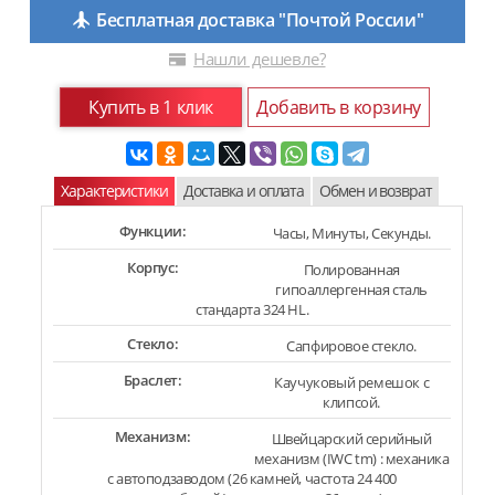
Бесплатная доставка "Почтой России"
Нашли дешевле?
Купить в 1 клик
Добавить в корзину
Характеристики
Доставка и оплата
Обмен и возврат
Функции:
Часы, Минуты, Секунды.
Корпус:
Полированная
гипоаллергенная сталь
стандарта 324 HL.
Стекло:
Сапфировое стекло.
Браслет:
Каучуковый ремешок с
клипсой.
Механизм:
Швейцарский серийный
механизм (IWC tm) : механика
с автоподзаводом (26 камней, частота 24 400