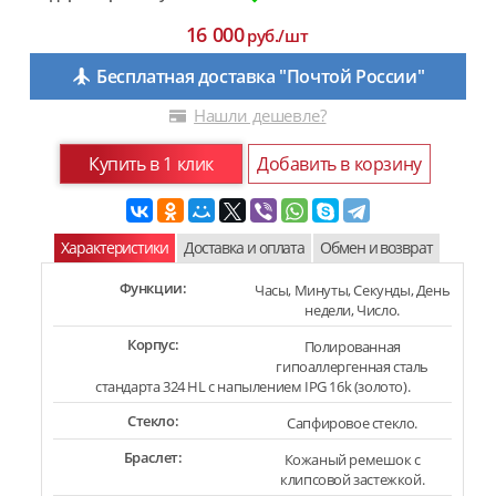
16 000
руб./шт
Бесплатная доставка "Почтой России"
Нашли дешевле?
Купить в 1 клик
Добавить в корзину
Характеристики
Доставка и оплата
Обмен и возврат
Функции:
Часы, Минуты, Секунды, День
недели, Число.
Корпус:
Полированная
гипоаллергенная сталь
стандарта 324 HL с напылением IPG 16k (золото).
Стекло:
Сапфировое стекло.
Браслет:
Кожаный ремешок с
клипсовой застежкой.