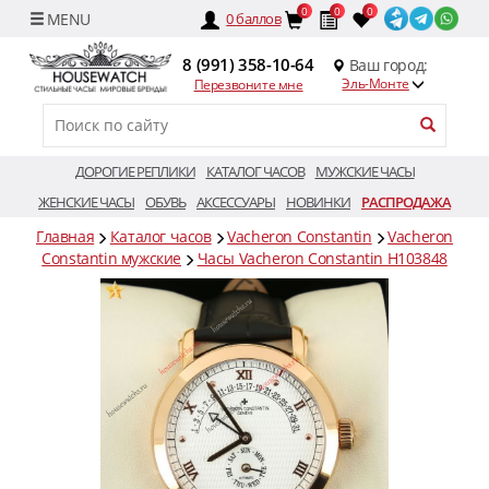
0
0
0
0
баллов
8 (991) 358-10-64
Ваш город:
Эль-Монте
Перезвоните мне
ДОРОГИЕ РЕПЛИКИ
КАТАЛОГ ЧАСОВ
МУЖСКИЕ ЧАСЫ
ЖЕНСКИЕ ЧАСЫ
ОБУВЬ
АКСЕССУАРЫ
НОВИНКИ
РАСПРОДАЖА
Главная
Каталог часов
Vacheron Constantin
Vacheron
Constantin мужские
Часы Vacheron Constantin H103848