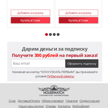
Добавить в корзину
Добавить в корзину
Купить в 1 клик
Купить в 1 клик
Дарим деньги за подписку
Получите
300 рублей
на первый заказ!
Нажимая на кнопку “ХОЧУ УЗНАТЬ ПЕРВЫМ”, вы принимаете
условия
Публичной оферты
O нас
Доставка/Оплата
Обмен и возврат
Гарантия
Скидки и акции
Наши часы на руке
Отзывы
Контакты
Мой кабинет