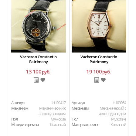
Vacheron Constantin
Vacheron Constantin
V
Patrimony
Patrimony
13 100
19 100
руб.
руб.
Артикул
H102417
Артикул
H103054
Ар
Механизм
Механический с
Механизм
Механический с
М
автоподзаводом
автоподзаводом
Пол
Мужские
Пол
Мужские
П
Материал ремня
Кожаный
Материал ремня
Кожаный
Ма