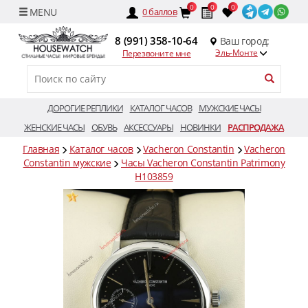
0
0
0
0
баллов
8 (991) 358-10-64
Ваш город:
Эль-Монте
Перезвоните мне
ДОРОГИЕ РЕПЛИКИ
КАТАЛОГ ЧАСОВ
МУЖСКИЕ ЧАСЫ
ЖЕНСКИЕ ЧАСЫ
ОБУВЬ
АКСЕССУАРЫ
НОВИНКИ
РАСПРОДАЖА
Главная
Каталог часов
Vacheron Constantin
Vacheron
Constantin мужские
Часы Vacheron Constantin Patrimony
H103859