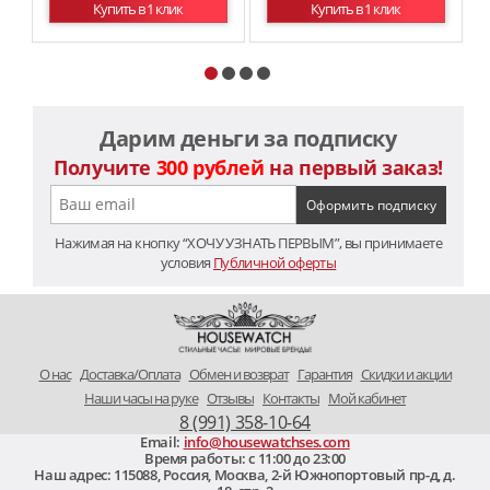
Купить в 1 клик
Купить в 1 клик
Дарим деньги за подписку
Получите
300 рублей
на первый заказ!
Нажимая на кнопку “ХОЧУ УЗНАТЬ ПЕРВЫМ”, вы принимаете
условия
Публичной оферты
O нас
Доставка/Оплата
Обмен и возврат
Гарантия
Скидки и акции
Наши часы на руке
Отзывы
Контакты
Мой кабинет
8 (991) 358-10-64
Email:
info@housewatchses.com
Время работы: c 11:00 до 23:00
Наш адрес:
115088
,
Россия, Москва
,
2-й Южнопортовый пр-д, д.